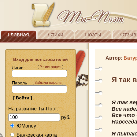
Главная
Стихи
Поэты
Отзыв
Автор:
Бату
Вход для пользователей
Логин
[
Регистрация
]
Я так 
Пароль
[
Забыли пароль
]
Я так ве
Все наде
На развитие Ты-Поэт:
Все что 
руб.
Навсегда
ЮMoney
Я пытаю
Банковская карта