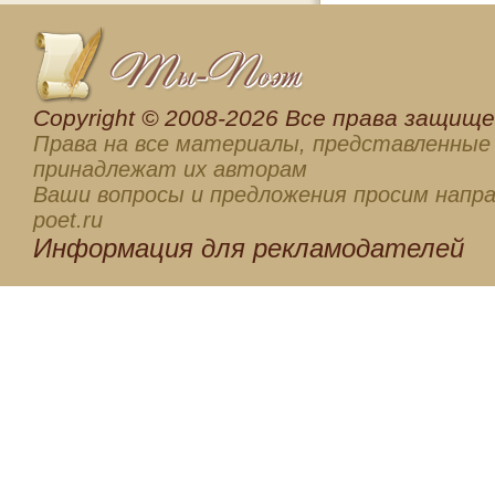
Сopyright © 2008-2026 Все права защищен
Права на все материалы, представленные 
принадлежат их авторам
Ваши вопросы и предложения просим напра
poet.ru
Информация для
рекламодателей