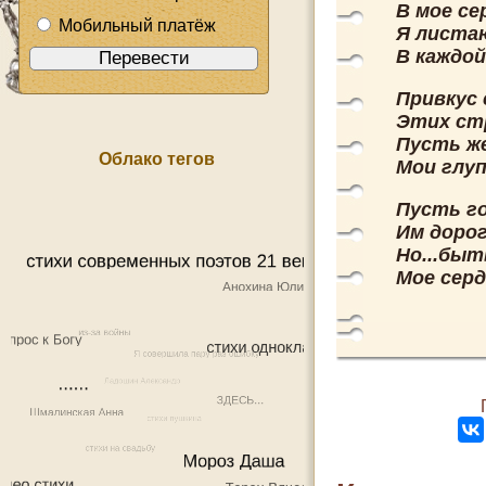
В мое се
Мобильный платёж
Я листа
В каждой
Привкус 
Этих ст
Пусть ж
Облако тегов
Мои глуп
Пусть г
Им дорог
Но...быт
Мое сер