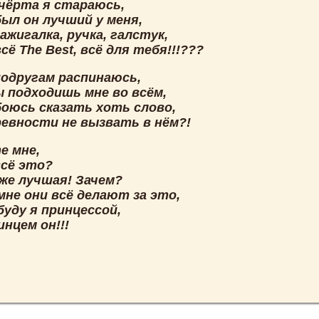
 чёрта я стараюсь,
ыл он лучший у меня,
ажигалка, ручка, галстук,
сё The Best, всё для тебя!!!???
подругам распинаюсь,
 подходишь мне во всём,
боюсь сказать хоть слово,
ревности не вызвать в нём?!
е мне,
всё это?
 же лучшая! Зачем?
мне они всё делают за это,
уду я принцессой,
инцем он!!!