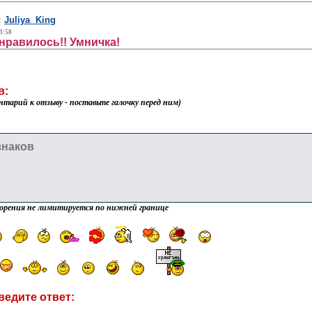
:
Juliya King
3:58
нравилось!! Умничка!
в:
нтарий к отзыву - поставьте галочку перед ним)
орения не лимитируется по нижней границе
ведите ответ: