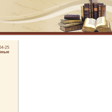
04-25
вные