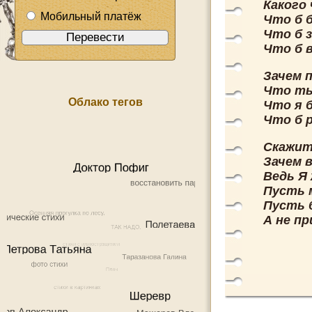
Какого
Мобильный платёж
Что б б
Что б з
Что б в
Зачем 
Что ты
Облако тегов
Что я 
Что б 
Скажит
Зачем 
Ведь Я
Пусть 
Пусть б
А не пр