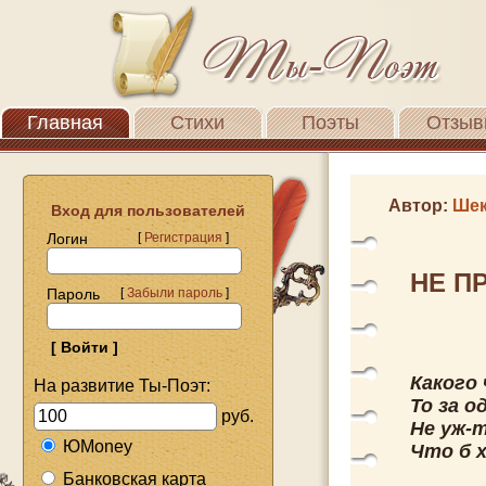
Главная
Стихи
Поэты
Отзыв
Автор:
Шек
Вход для пользователей
Логин
[
Регистрация
]
НЕ П
Пароль
[
Забыли пароль
]
Какого
На развитие Ты-Поэт:
То за о
руб.
Не уж-
ЮMoney
Что б 
Банковская карта