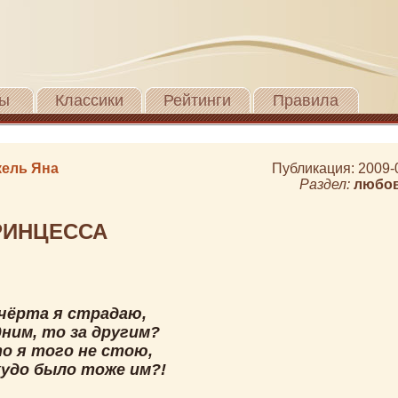
ы
Классики
Рейтинги
Правила
ель Яна
Публикация: 2009-
Раздел:
любо
РИНЦЕССА
 чёрта я страдаю,
дним, то за другим?
то я того не стою,
худо было тоже им?!