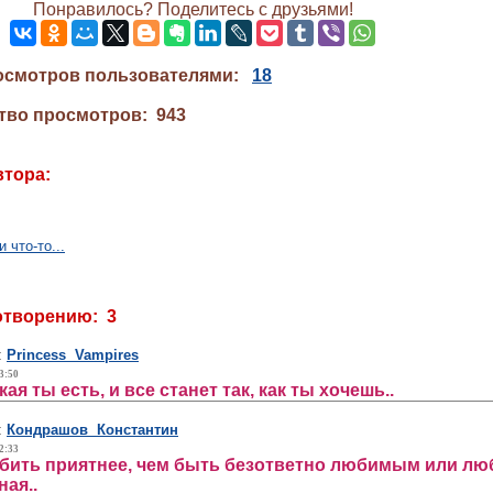
Понравилось? Поделитесь с друзьями!
осмотров пользователями:
18
тво просмотров: 943
втора:
 что-то...
отворению: 3
:
Princess Vampires
3:50
кая ты есть, и все станет так, как ты хочешь..
:
Кондрашов Константин
2:33
бить приятнее, чем быть безответно любимым или люб
ая..