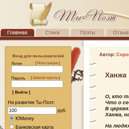
Главная
Стихи
Поэты
Отзыв
Автор:
Соро
Вход для пользователей
Логин
[
Регистрация
]
Ханжа
Пароль
[
Забыли пароль
]
О, кто т
Что о с
На развитие Ты-Поэт:
В церквя
руб.
Ханжа, н
ЮMoney
На людя
Банковская карта