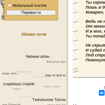
Ты скром
Мобильный платёж
Лишь в 
Коварен
Ведь не 
От мнен
И в миг,
Облако тегов
Ты попад
Не скры
И судей 
Под стр
Помогут