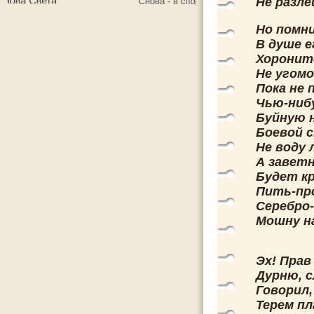
Не разле
Но помни
В душе е
Хоронитс
Не угом
Пока не 
Чью-ниб
Буйную 
Боевой 
Не воду 
А завет
Будет к
Пить-пр
Серебро
Мошну н
Эх! Прав
Дурню, 
Говорил,
Терем пл