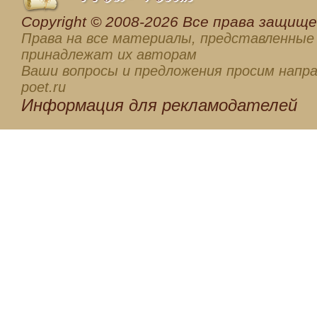
Сopyright © 2008-2026 Все права защищен
Права на все материалы, представленные 
принадлежат их авторам
Ваши вопросы и предложения просим напра
poet.ru
Информация для
рекламодателей