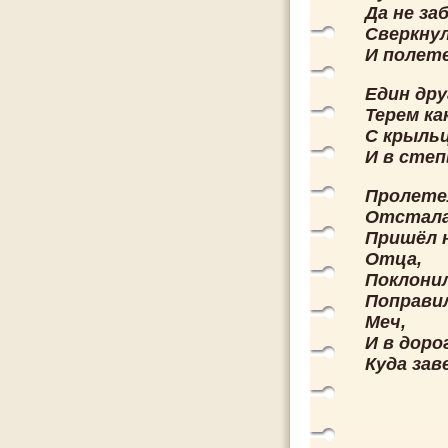
Да не за
Сверкнул
И полете
Един дру
Терем ка
С крыльц
И в степ
Пролете
Отстала
Пришёл 
Отца,
Поклонил
Поправил
Меч,
И в доро
Куда за