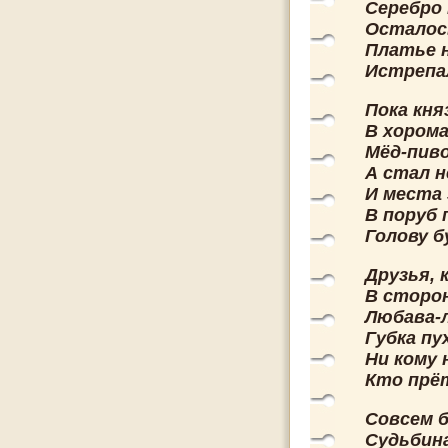
Серебро 
Осталос
Платье н
Истрепа
Пока кн
В хорома
Мёд-пиво
А стал н
И места 
В поруб 
Голову б
Друзья, 
В сторо
Любава-
Губка пу
Ни кому 
Кто прёт
Совсем 
Судьбин