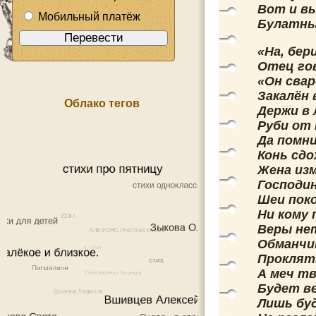
Вот и в
Мобильный платёж
Булатны
«На, бер
Отец го
«Он свар
Закалён 
Облако тегов
Держи в 
Руби от 
Да помни
Конь сдо
Жена из
Господин
Шеи пок
Ни кому 
Веры не
Обманчи
Проклят
А меч тв
Будет ве
Лишь буд