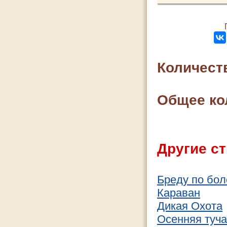
Количест
Общее ко
Другие ст
Бреду по боло
Караван
Дикая Охота
Осенняя туч