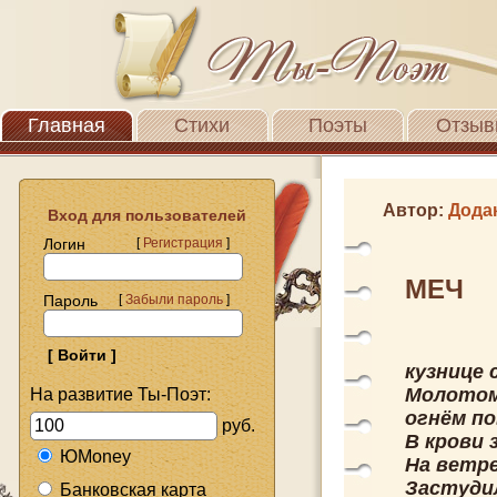
Главная
Стихи
Поэты
Отзыв
Автор:
Дода
Вход для пользователей
Логин
[
Регистрация
]
МЕЧ
Пароль
[
Забыли пароль
]
кузнице 
Молотом
На развитие Ты-Поэт:
огнём по
руб.
В крови 
ЮMoney
На ветр
Застуди
Банковская карта