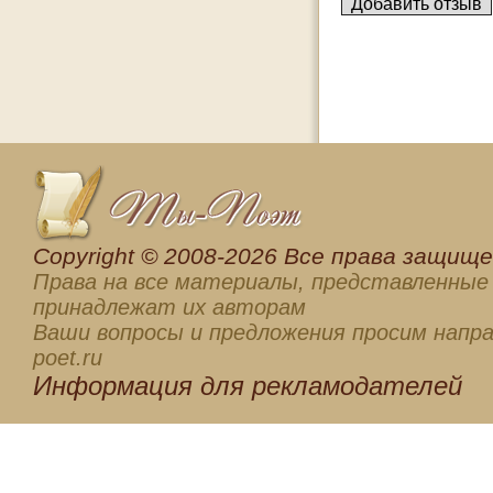
Сopyright © 2008-2026 Все права защищен
Права на все материалы, представленные 
принадлежат их авторам
Ваши вопросы и предложения просим напра
poet.ru
Информация для
рекламодателей