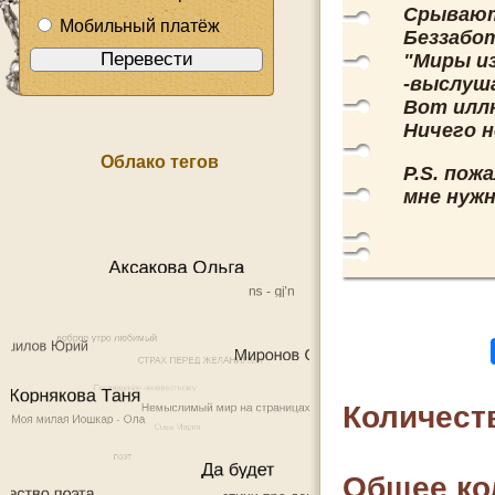
Срывают
Мобильный платёж
Беззабот
"Миры и
-выслуша
Вот илл
Ничего н
Облако тегов
P.S. пож
мне нужн
Количест
Общее ко