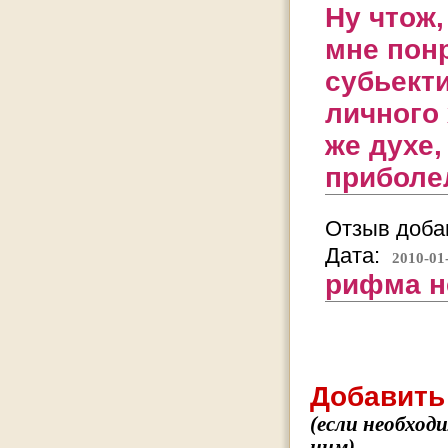
Ну чтож
мне понр
субьект
личного 
же духе,
приболел
Отзыв добав
Дата:
2010-01
рифма не
Добавить
(если необход
ним)