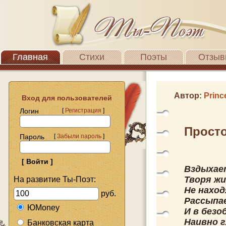
Главная
Стихи
Поэты
Отзыв
Автор:
Princ
Вход для пользователей
Логин
[
Регистрация
]
Прост
Пароль
[
Забыли пароль
]
Вздыхает
Творя жиз
На развитие Ты-Поэт:
Не наход
руб.
Рассыпае
ЮMoney
И в безо
Наивно г
Банковская карта