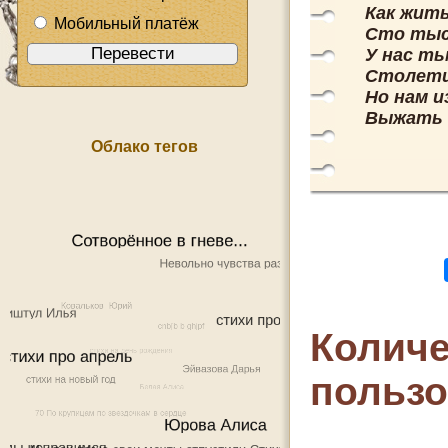
Как жит
Мобильный платёж
Сто тыс
У нас ть
Столетий
Но нам и
Выжать 
Облако тегов
Количе
польз