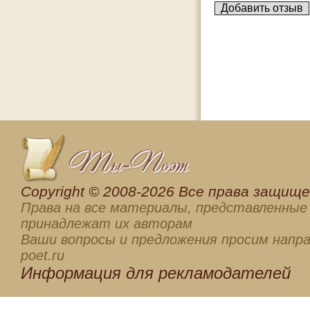
Сopyright © 2008-2026 Все права защищен
Права на все материалы, представленные 
принадлежат их авторам
Ваши вопросы и предложения просим напра
poet.ru
Информация для
рекламодателей