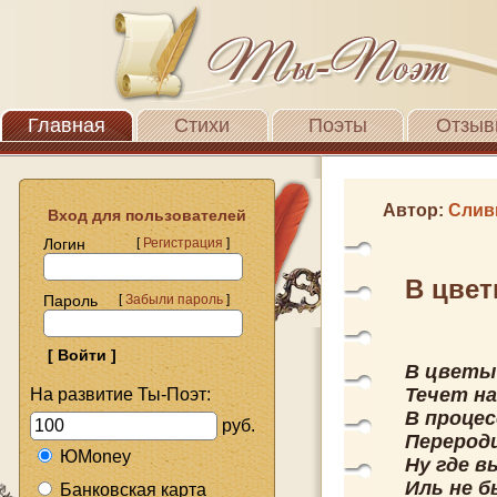
Главная
Стихи
Поэты
Отзыв
Автор:
Слив
Вход для пользователей
Логин
[
Регистрация
]
В цвет
Пароль
[
Забыли пароль
]
В цветы
Течет на
На развитие Ты-Поэт:
В процес
руб.
Перероди
ЮMoney
Ну где в
Иль не 
Банковская карта