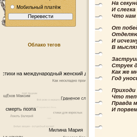
На секун
Мобильный платёж
И слегка
Что нам
От побе
Отделяю
И исчез
Облако тегов
В мыслях
Заструи
Струек 
Как же м
Год уно
Приходи 
Что теп
Правда 
И порвем