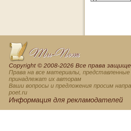
Сopyright © 2008-2026 Все права защищен
Права на все материалы, представленные 
принадлежат их авторам
Ваши вопросы и предложения просим напра
poet.ru
Информация для
рекламодателей