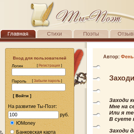
Главная
Стихи
Поэты
Отзыв
Автор:
Фень
Вход для пользователей
Логин
[
Регистрация
]
Заходи
Пароль
[
Забыли пароль
]
Заходи к
Мне на с
На развитие Ты-Поэт:
Или я те
руб.
В суете
ЮMoney
Заходи д
Банковская карта