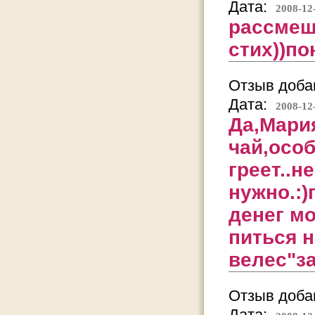
Дата:
2008-12
рассмеш
стих))по
Отзыв добав
Дата:
2008-12
Да,Мари
чай,особ
греет..н
нужно.:)
денег мо
питься 
велес"за
Отзыв добав
Дата: