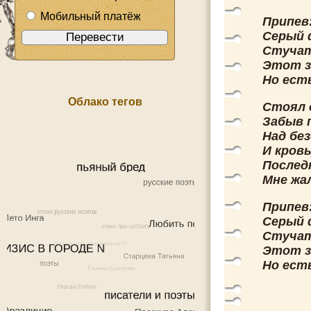
Мобильный платёж
Припев
Серый 
Стучат
Этот з
Но ест
Облако тегов
Стоял 
Забыв 
Над бе
И кровь
Последн
Мне жа
Припев
Серый 
Стучат
Этот з
Но ест