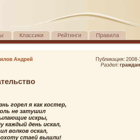
ы
Классики
Рейтинги
Правила
илов Андрей
Публикация: 2008-
Раздел:
граждан
ательство
нь горел я как костер,
голь не затушил
ылающие искры,
у каждый день искал,
ил волков оскал,
 охоту стаей вышли!