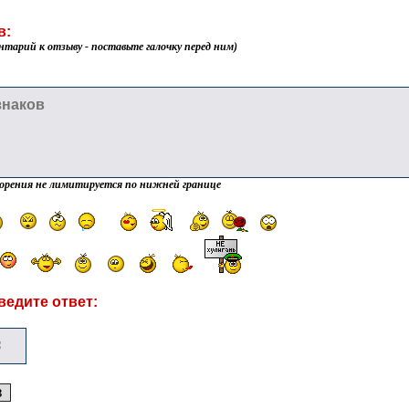
в:
нтарий к отзыву - поставьте галочку перед ним)
орения не лимитируется по нижней границе
ведите ответ: