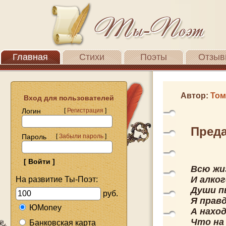
Главная
Стихи
Поэты
Отзыв
Автор:
Том
Вход для пользователей
Логин
[
Регистрация
]
Пред
Пароль
[
Забыли пароль
]
Всю жиз
И алко
На развитие Ты-Поэт:
Души п
руб.
Я правд
ЮMoney
А наход
Что на
Банковская карта