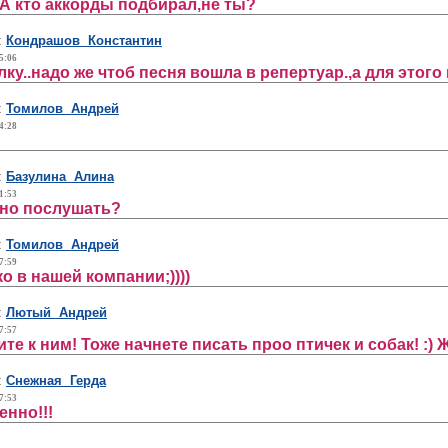
))А кто аккорды подбирал,не ты?
:
Кондрашов Константин
5:06
толку..надо же чтоб песня вошла в репертуар.,а для это
:
Томилов Андрей
4:28
:
Базулина Алина
1:53
жно послушать?
:
Томилов Андрей
7:59
о в нашей компании;))))
:
Лютый Андрей
7:57
те к ним! Тоже начнете писать проо птичек и собак! :) Ж
:
Снежная Герда
7:53
енно!!!