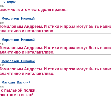
:
не верю...
9:45
зможно ,в этом есть доля правды
:
Мерзляков Николай
2:34
 Томиловым Андреем. И стихи и проза могут быть напис
талантливо и неталантливо.
:
Мерзляков Николай
2:35
 Томиловым Андреем. И стихи и проза могут быть напис
талантливо и неталантливо.
:
Мерзляков Николай
2:39
 Томиловым Андреем. И стихи и проза могут быть напис
талантливо и неталантливо.
:
Матахин Василий
3:30
е с пыльной полки,
чеством в веках!