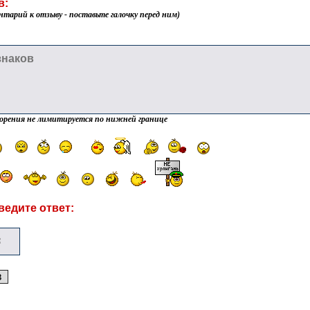
в:
нтарий к отзыву - поставьте галочку перед ним)
орения не лимитируется по нижней границе
ведите ответ: