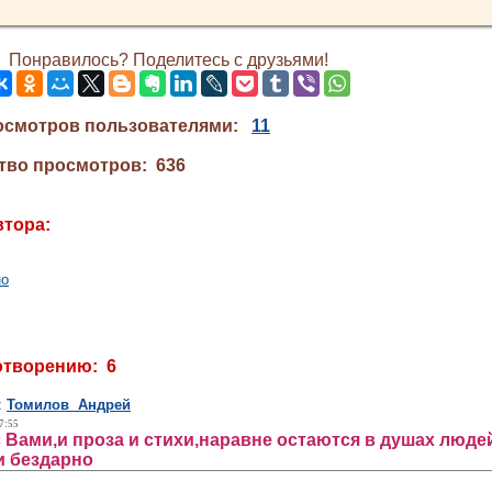
Понравилось? Поделитесь с друзьями!
осмотров пользователями:
11
тво просмотров: 636
втора:
но
отворению: 6
:
Томилов Андрей
7:55
с Вами,и проза и стихи,наравне остаются в душах людей
и бездарно