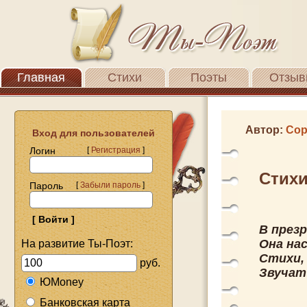
Главная
Стихи
Поэты
Отзыв
Автор:
Сор
Вход для пользователей
Логин
[
Регистрация
]
Стихи
Пароль
[
Забыли пароль
]
В презр
Она нас
На развитие Ты-Поэт:
Стихи, 
руб.
Звучат
ЮMoney
Банковская карта