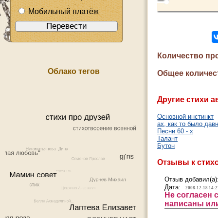
Мобильный платёж
Количество пр
Облако тегов
Общее количес
Другие стихи а
Основной инстинкт
ах, как то было дав
Песни 60 - х
Талант
Бутон
Отзывы к стих
Отзыв добавил(а)
Дата:
2008-12-18 14:2
Не согласен 
написаны ил