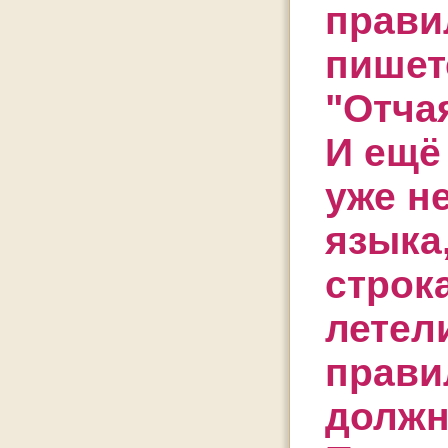
прави
пишет
"Отча
И ещё
уже н
языка
строк
летели
прави
должна