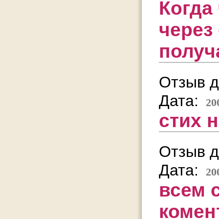
Когда
через
получ
Отзыв д
Дата:
20
стих 
Отзыв д
Дата:
20
всем 
комен