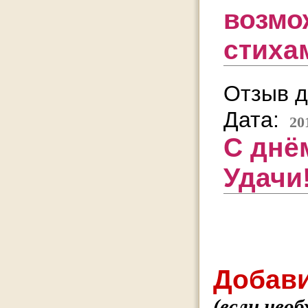
возмо
стихам
Отзыв д
Дата:
20
С днё
Удачи
Добави
(если нео