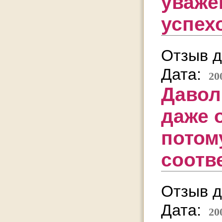
уваже
успех
Отзыв д
Дата:
20
Давол
даже 
потом
соотв
Отзыв д
Дата:
20