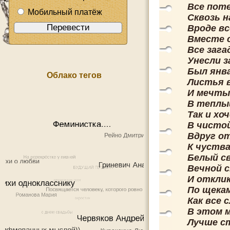
Все пот
Мобильный платёж
Сквозь н
Вроде вс
Вместе 
Все зага
Унесли з
Был янва
Облако тегов
Листья 
И мечты
В теплый
Так и хо
В чисто
Вдруг от
К чуств
Белый с
Вечной 
И откли
По щека
Как все
В этом м
Лучше с