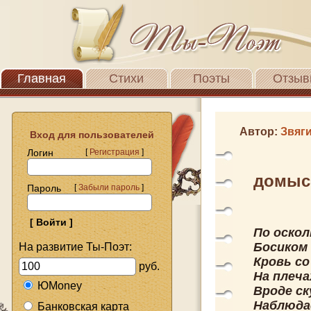
Главная
Стихи
Поэты
Отзыв
Автор:
Звяг
Вход для пользователей
Логин
[
Регистрация
]
домыс
Пароль
[
Забыли пароль
]
По оскол
Босиком
На развитие Ты-Поэт:
Кровь со
руб.
На плеча
ЮMoney
Вроде с
Наблюда
Банковская карта