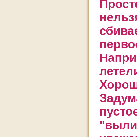
Прост
нельзя
сбивае
перво
Напри
летел
Хорош
Задум
пусто
"выли