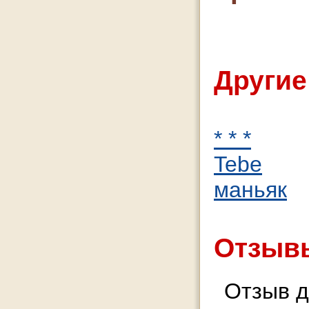
Другие
* * *
Tebe
маньяк
Отзывы
Отзыв д