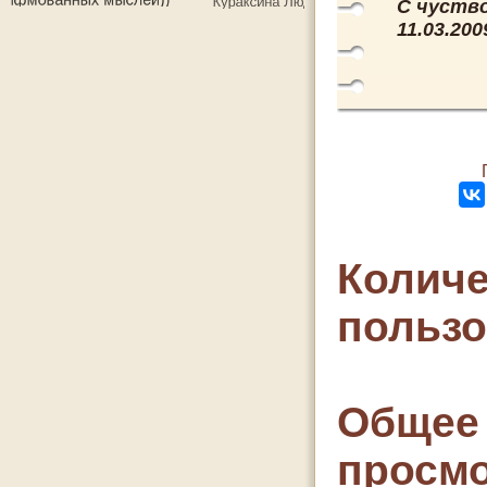
С чуство
11.03.200
Количе
польз
Общее 
просмо