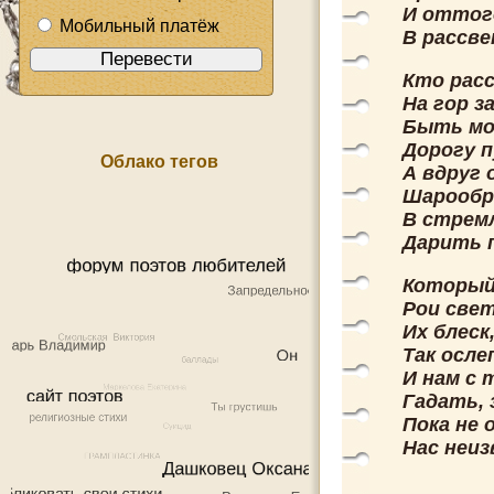
И оттог
Мобильный платёж
В рассве
Кто рас
На гор з
Быть мо
Дорогу 
Облако тегов
А вдруг 
Шарообр
В стрем
Дарить 
Который
Рои свет
Их блеск
Так осле
И нам с
Гадать, 
Пока не
Нас неиз