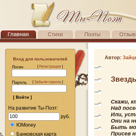
Главная
Стихи
Поэты
Отзыв
Автор:
Зайц
Вход для пользователей
Логин
[
Регистрация
]
Звезд
Пароль
[
Забыли пароль
]
Скажи, к
Над пос
На развитие Ты-Поэт:
Или, уст
руб.
Они на н
ЮMoney
Быть мо
Присев н
Банковская карта