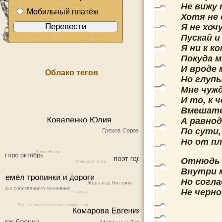
Не вижу 
Мобильный платёж
Хотя не
Я не хоч
Пускай и
Я ни к к
Покуда м
И вроде 
Облако тегов
Но глупы
Мне чужд
И то, к 
Вмешате
А равнод
По сути,
Но от пл
Отнюдь 
Внутри 
Но согла
Не черно