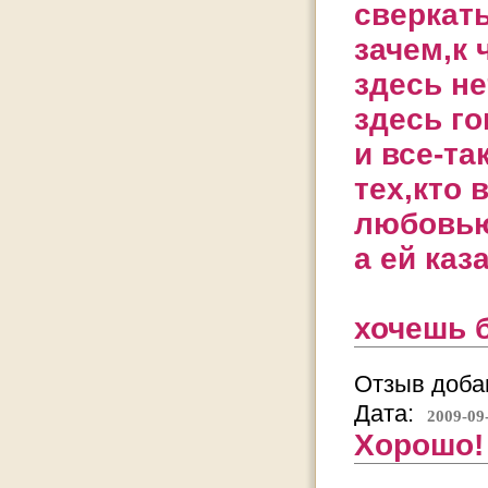
сверкат
зачем,к 
здесь не
здесь го
и все-та
тех,кто
любовью
а ей каз
хочешь 
Отзыв добав
Дата:
2009-09
Хорошо!