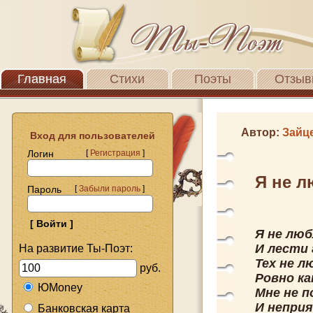
Главная
Стихи
Поэты
Отзыв
Автор:
Зайц
Вход для пользователей
Логин
[
Регистрация
]
Я не 
Пароль
[
Забыли пароль
]
Я не люб
И лести
На развитие Ты-Поэт:
Тех не л
руб.
Ровно ка
ЮMoney
Мне не п
И неприя
Банковская карта