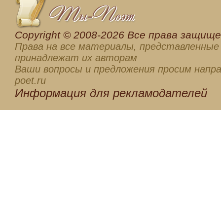
Сopyright © 2008-2026 Все права защищен
Права на все материалы, представленные 
принадлежат их авторам
Ваши вопросы и предложения просим напра
poet.ru
Информация для
рекламодателей