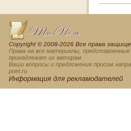
Сopyright © 2008-2026 Все права защищен
Права на все материалы, представленные 
принадлежат их авторам
Ваши вопросы и предложения просим напра
poet.ru
Информация для
рекламодателей