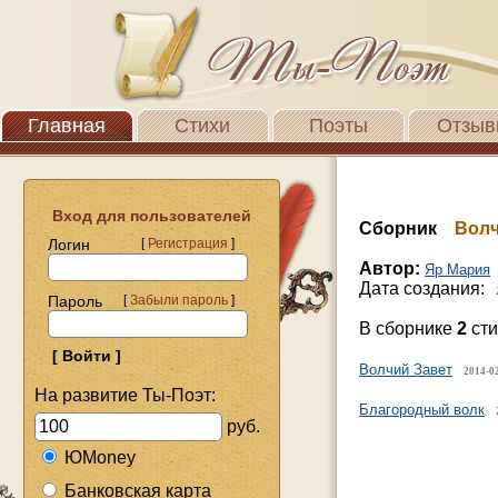
Главная
Стихи
Поэты
Отзыв
Вход для пользователей
Сборник
Волч
Логин
[
Регистрация
]
Автор:
Яр Мария
Дата создания:
Пароль
[
Забыли пароль
]
В сборнике
2
сти
Волчий Завет
2014-02
На развитие Ты-Поэт:
Благородный волк
руб.
ЮMoney
Банковская карта