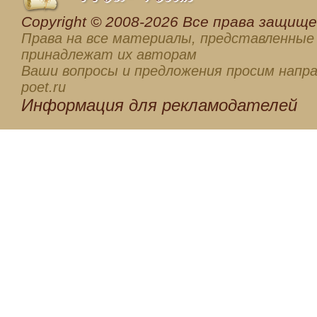
Сopyright © 2008-2026 Все права защищен
Права на все материалы, представленные 
принадлежат их авторам
Ваши вопросы и предложения просим напра
poet.ru
Информация для
рекламодателей