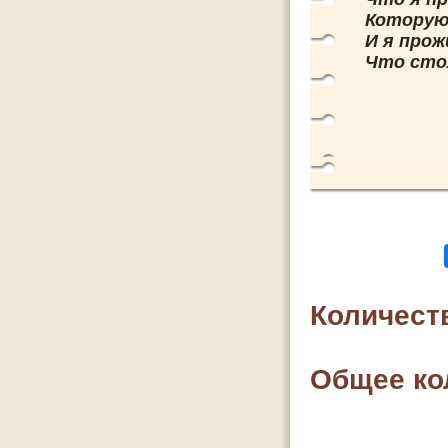
Которую 
И я прож
Что сто
Количест
Общее ко