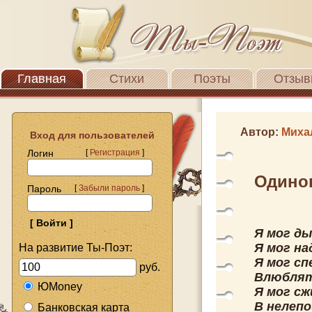
Главная
Стихи
Поэты
Отзыв
Автор:
Миха
Вход для пользователей
Логин
[
Регистрация
]
Одино
Пароль
[
Забыли пароль
]
Я мог ды
Я мог на
На развитие Ты-Поэт:
Я мог сп
руб.
Влюблят
ЮMoney
Я мог сж
В нелепо
Банковская карта