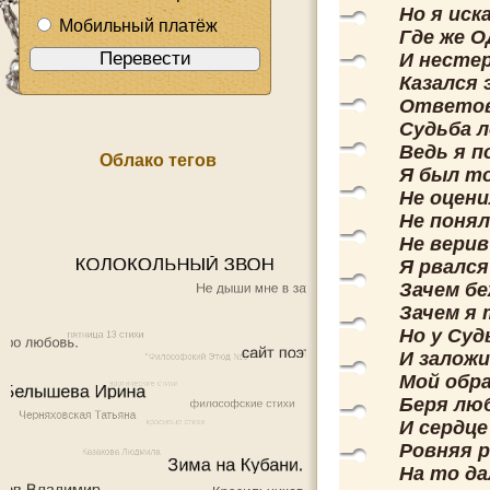
Но я иск
Мобильный платёж
Где же 
И несте
Казался 
Ответов
Судьба л
Ведь я п
Облако тегов
Я был т
Не оцени
Не понял
Не верив
Я рвалс
Зачем бе
Зачем я 
Но у Суд
И заложи
Мой обр
Беря люб
И сердц
Ровняя 
На то да