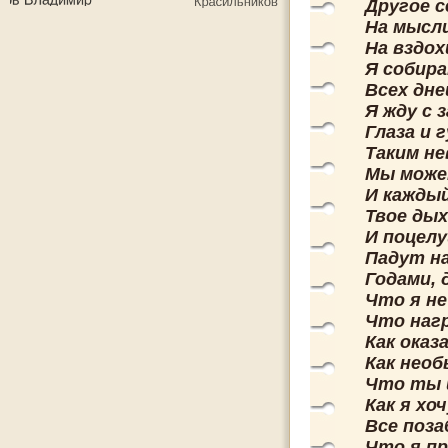
Другое с
На мысли
На вздох
Я собира
Всех дне
Я жду с
Глаза и 
Таким н
Мы може
И каждый
Твое дых
И поцел
Падут на
Годами, 
Что я не
Что нагр
Как оказ
Как необ
Что ты 
Как я хо
Все поз
Что я пр