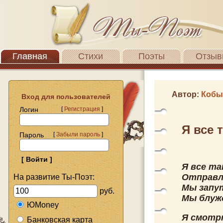
Главная
Стихи
Поэты
Отзыв
Автор:
Кобы
Вход для пользователей
Логин
[
Регистрация
]
Я все 
Пароль
[
Забыли пароль
]
Я все та
Отправл
На развитие Ты-Поэт:
Мы запут
руб.
Мы блуж
ЮMoney
Я смотрю
Банковская карта