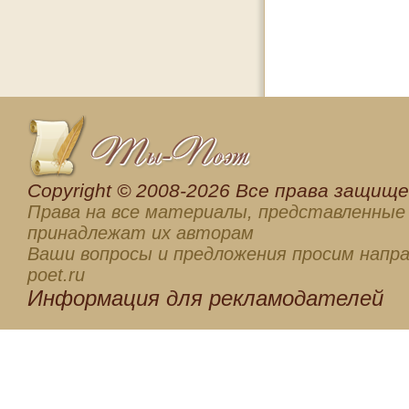
Сopyright © 2008-2026 Все права защищен
Права на все материалы, представленные 
принадлежат их авторам
Ваши вопросы и предложения просим напра
poet.ru
Информация для
рекламодателей