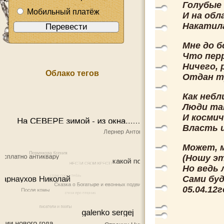
Голубые 
Мобильный платёж
И на обл
Накатила
Мне до б
Что перр
Ничего, 
Облако тегов
Отдан т
Как небл
Люди так
И косми
Власть ц
Может, 
(Ношу эт
Но ведь 
Сами буд
05.04.12