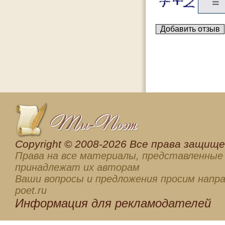
Сopyright © 2008-2026 Все права защищен
Права на все материалы, представленные 
принадлежат их авторам
Ваши вопросы и предложения просим напра
poet.ru
Информация для
рекламодателей