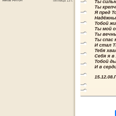
Ты силь
Ты крепч
Я пред Т
Надёжны
Тобой жи
Ты мой 
Ты вечны
Ты спас 
И стал Т
Тебя хва
Себя я в
Тобой д
И в серд
15.12.08