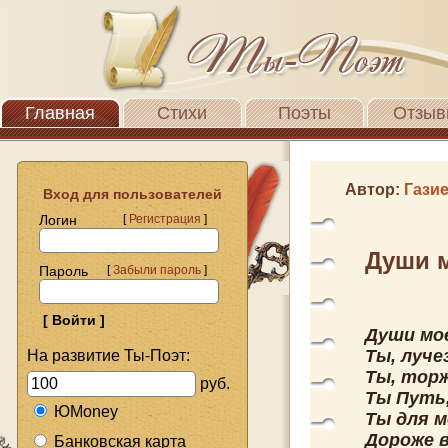
Главная
Стихи
Поэты
Отзыв
Автор:
Гази
Вход для пользователей
Логин
[
Регистрация
]
Души м
Пароль
[
Забыли пароль
]
Души мое
Ты, луче
На развитие Ты-Поэт:
Ты, торж
руб.
Ты Путь,
ЮMoney
Ты для м
Дороже в
Банковская карта