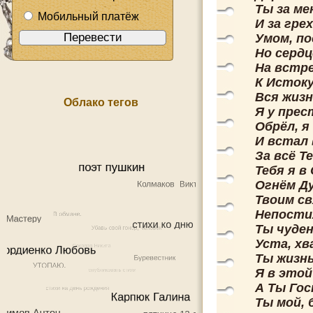
Ты за ме
Мобильный платёж
И за гре
Умом, по
Но сердц
На встреч
К Истоку
Вся жизн
Облако тегов
Я у прес
Обрёл, я
И встал 
За всё Т
Тебя я в
Огнём Д
Твоим с
Непости
Ты чуден
Уста, хв
Ты жизнь
Я в этой
А Ты Гос
Ты мой, 