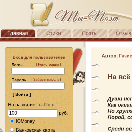
Главная
Стихи
Поэты
Отзыв
Автор:
Гази
Вход для пользователей
Логин
[
Регистрация
]
На всё
Пароль
[
Забыли пароль
]
Души ист
Как океа
На развитие Ты-Поэт:
Но хрупк
руб.
Порой, с
ЮMoney
Среди ве
Банковская карта