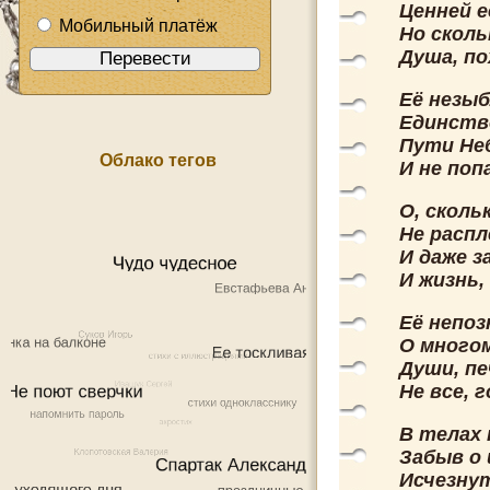
Ценней е
Мобильный платёж
Но сколь
Душа, по
Её незыб
Единств
Пути Не
Облако тегов
И не поп
О, сколь
Не распл
И даже з
И жизнь,
Её непоз
О многом
Души, пе
Не все, 
В телах 
Забыв о 
Исчезнут