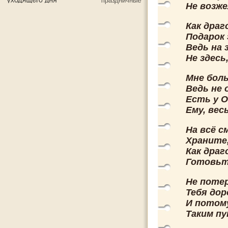
Не возже
Как драг
Подарок 
Ведь на 
Не здесь
Мне боль
Ведь не 
Есть у О
Ему, вес
На всё с
Храните
Как драг
Готовьте
Не потер
Тебя дор
И потому
Таким пу