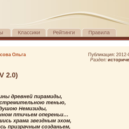
ы
Классики
Рейтинги
Правила
сова Ольга
Публикация: 2012-
Раздел:
историче
V 2.0)
ины древней пирамиды,
 стремительною тенью,
 душою Немизиды,
нном птичьем опереньи…
шись храма звездным эхом,
сь призрачным созданьем,