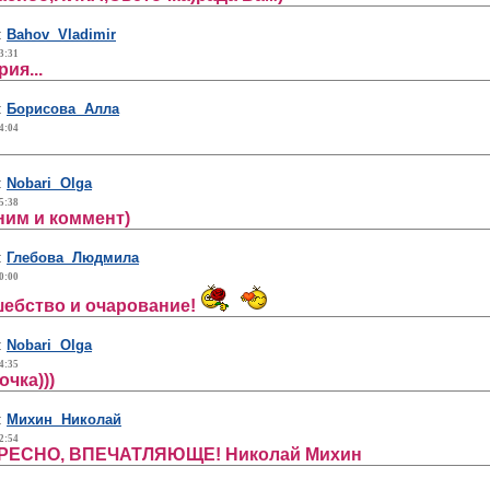
:
Bahov Vladimir
3:31
ия...
:
Борисова Алла
4:04
:
Nobari Olga
5:38
ним и коммент)
:
Глебова Людмила
0:00
шебство и очарование!
:
Nobari Olga
4:35
чка)))
:
Михин Николай
2:54
РЕСНО, ВПЕЧАТЛЯЮЩЕ! Николай Михин