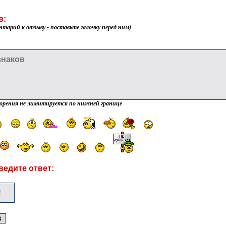
в:
нтарий к отзыву - поставьте галочку перед ним)
орения не лимитируется по нижней границе
ведите ответ: