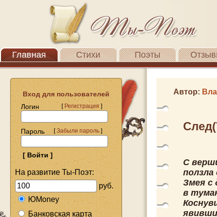
Главная
Стихи
Поэты
Отзыв
Автор:
Вла
Вход для пользователей
Логин
[
Регистрация
]
След(
Пароль
[
Забыли пароль
]
С верш
ползла
На развитие Ты-Поэт:
Змея с
руб.
в тума
ЮMoney
Коснув
явивши
Банковская карта