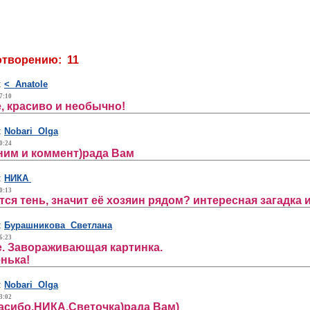
отворению: 11
:
< Anatole
7:10
, красиво и необычно!
:
Nobari Olga
0:24
ним и коммент)рада Вам
:
НИКА
0:13
тся тень, значит её хозяин рядом? интересная загадка 
:
Бурашникова Светлана
6:23
. Завораживающая картинка.
нька!
:
Nobari Olga
3:02
асибо,НИКА,Светочка)рада Вам)