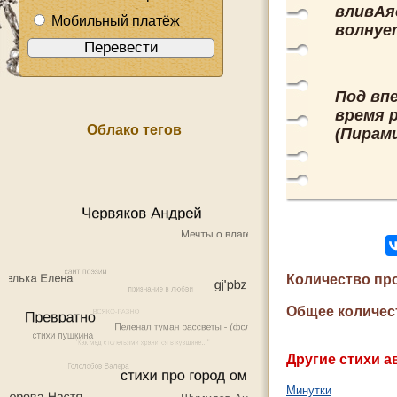
вливАя
Мобильный платёж
волнуе
Под впе
время 
Облако тегов
(Пирами
Количество пр
Общее количес
Другие стихи а
Минутки