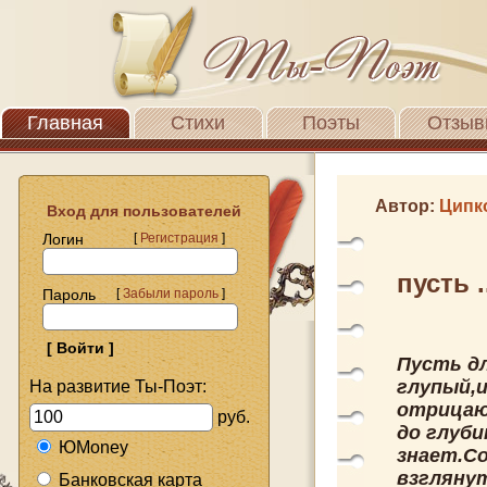
Главная
Стихи
Поэты
Отзыв
Автор:
Ципк
Вход для пользователей
Логин
[
Регистрация
]
пусть .
Пароль
[
Забыли пароль
]
Пусть д
глупый,
На развитие Ты-Поэт:
отрицаю
руб.
до глуби
ЮMoney
знает.Со
взглянут
Банковская карта