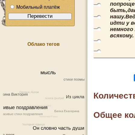
попроще
Мобильный платёж
быть,да
нашу.Вед
идти у в
немного
всякому.
Облако тегов
Количест
Общее ко