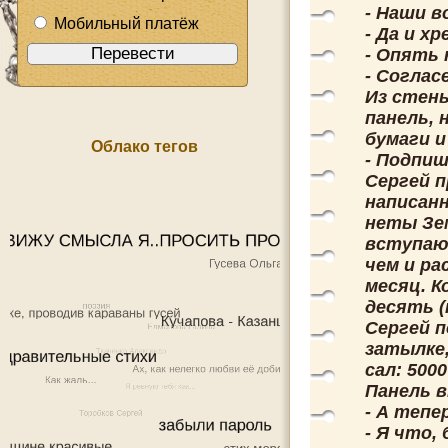
- Наши в
Мобильный платёж
- Да и хр
- Опять
- Согласе
Из стены
панель,
бумаги и
Облако тегов
- Подпи
Сергей п
написанн
неты Зем
вступаю 
чем и ра
месяц. К
десять (
Сергей 
затылке,
сал: 500
Панель в
- А тепе
- Я что,