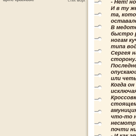
- Нет! н
И в ту ж
та, кот
оставало
В медотс
быстро р
ногам ку
типа вод
Сергея 
сторону
Последне
опускающ
или чет
Когда он
исключая
Кроссовк
стоящем
амуниция
что-то 
несмотря
почти ни
- И как 