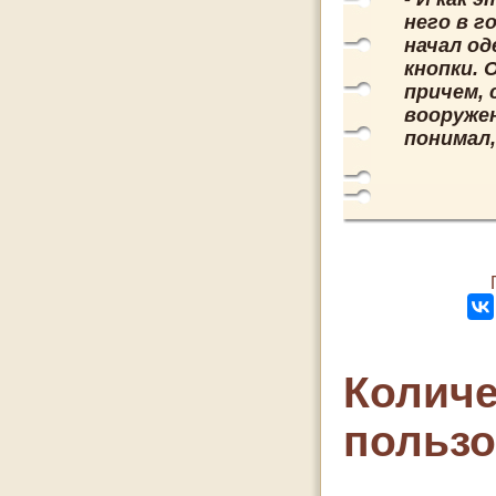
него в г
начал од
кнопки. 
причем, 
вооружен
понимал,
Количе
польз