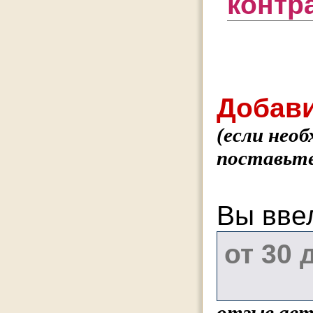
контр
Добави
(если нео
поставьте
Вы вве
отзыв авт