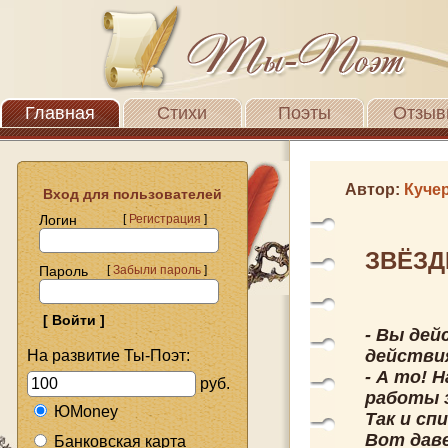
Главная
Стихи
Поэты
Отзыв
Автор:
Куче
Вход для пользователей
Логин
[
Регистрация
]
ЗВЁЗД
Пароль
[
Забыли пароль
]
- Вы де
действи
На развитие Ты-Поэт:
- А то! 
руб.
работы з
ЮMoney
Так и сп
Вот даве
Банковская карта