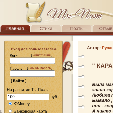
Главная
Стихи
Поэты
Отзыв
Автор:
Руза
Вход для пользователей
Логин
[
Регистрация
]
" КАРА
Пароль
[
Забыли пароль
]
Была мал
звали ка
На развитие Ты-Поэт:
Любила п
руб.
Бывало ,
ЮMoney
пол - кв
А никто и
Банковская карта