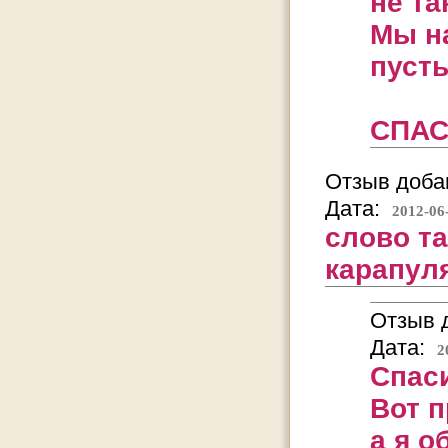
не та
Мы н
пусть
СПАС
Отзыв добав
Дата:
2012-06
слово т
карапуля
Отзыв д
Дата:
2
Спаси
Вот п
а я о