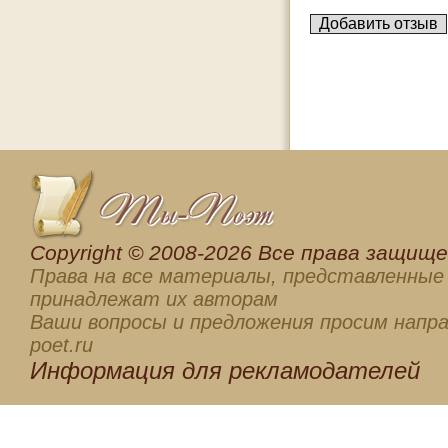
Сopyright © 2008-2026 Все права защищен
Права на все материалы, представленные 
принадлежат их авторам
Ваши вопросы и предложения просим напра
poet.ru
Информация для
рекламодателей