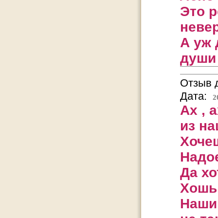
Это 
невер
А уж 
души
Отзыв д
Дата:
2
Ах , 
из на
Хочеш
Надое
Да хо
Хошь 
Наши 