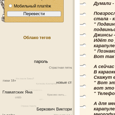
Думали -
Мобильный платёж
Повзросл
стала - к
" Подвин
подвинься
Джинсы -
Облако тегов
Идёт по 
карапулей
" Познако
Вот так 
А сейчас 
В караоке
Скажут е
" Вот эт
вот это 
" Телефо
А для ме
карапуле
многофи