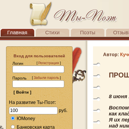
Главная
Стихи
Поэты
Отзыв
Автор:
Куч
Вход для пользователей
Логин
[
Регистрация
]
ПРОШ
Пароль
[
Забыли пароль
]
8 июня 
На развитие Ты-Поэт:
Воспом
руб.
как кл
ЮMoney
Я их пе
над ним
Банковская карта