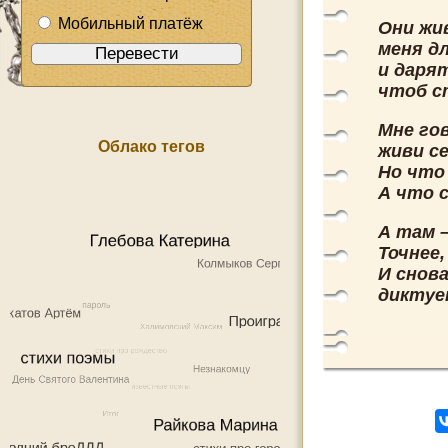
Мобильный платёж
Они жи
меня д
и даря
чтоб с
Мне го
Облако тегов
живи се
Но что
А что 
А там 
Точнее,
И снов
диктуе