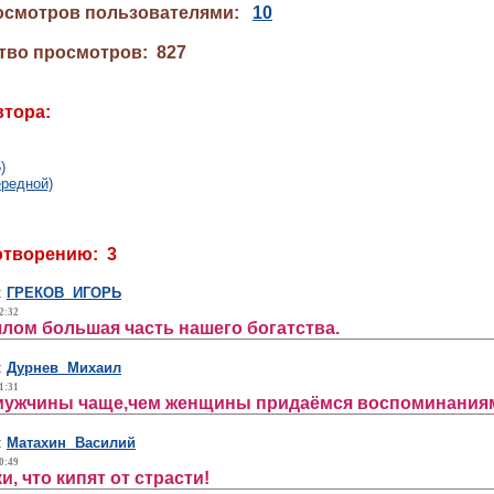
осмотров пользователями:
10
тво просмотров: 827
втора:
)
редной)
отворению: 3
:
ГРЕКОВ ИГОРЬ
2:32
шлом большая часть нашего богатства.
:
Дурнев Михаил
1:31
мужчины чаще,чем женщины придаёмся воспоминаниям,
:
Матахин Василий
0:49
и, что кипят от страсти!