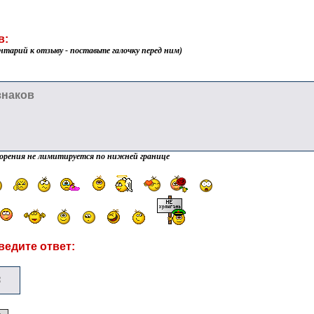
в:
нтарий к отзыву - поставьте галочку перед ним)
орения не лимитируется по нижней границе
ведите ответ: