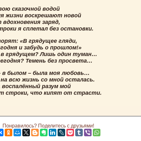
вою сказочной водой
ля жизни воскрешают новой
т вдохновения заряд,
троки я сплетал без остановки.
ворят: «В грядущее гляди,
годня и забудь о прошлом!»
 в грядущем? Лишь один туман…
сегодня? Темень без просвета…
– в былом – была моя любовь…
 на всю жизнь со мной осталась.
а воспалённый разум мой
т строки, что кипят от страсти.
Понравилось? Поделитесь с друзьями!