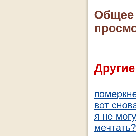
Общее 
просмо
Другие
померкнет
вот снова 
я не мог
мечтать?!