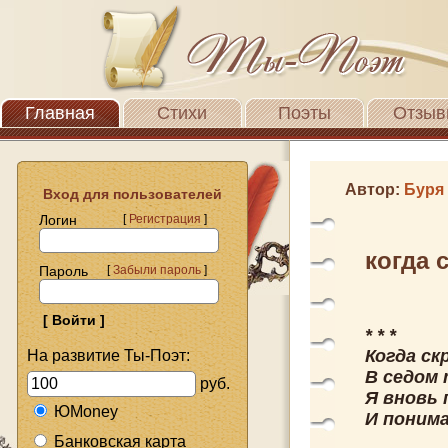
Главная
Стихи
Поэты
Отзыв
Автор:
Буря
Вход для пользователей
Логин
[
Регистрация
]
когда 
Пароль
[
Забыли пароль
]
* * *
Когда с
На развитие Ты-Поэт:
В седом 
руб.
Я вновь 
ЮMoney
И понима
Банковская карта