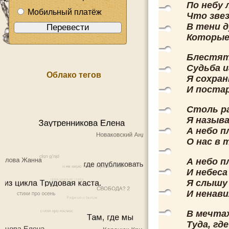
По небу 
Мобильный платёж
Что звез
В тени 
Которые 
Блестят 
Судьба и
Облако тегов
Я сохра
И поста
Столь ра
Я назыв
А небо п
О нас в 
А небо п
И небеса
Я слышу 
И ненави
В мечтах
Туда, гд