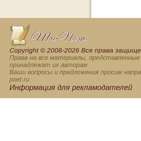
Сopyright © 2008-2026 Все права защищен
Права на все материалы, представленные 
принадлежат их авторам
Ваши вопросы и предложения просим напра
poet.ru
Информация для
рекламодателей