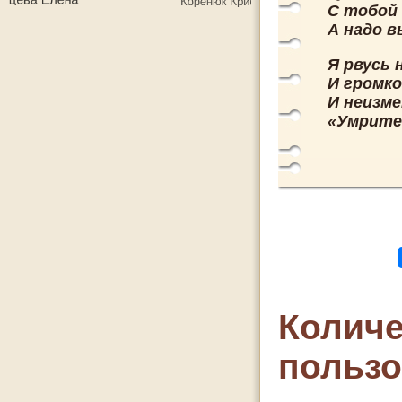
С тобой 
А надо в
Я рвусь 
И громко
И неизме
«Умрите
Количе
польз