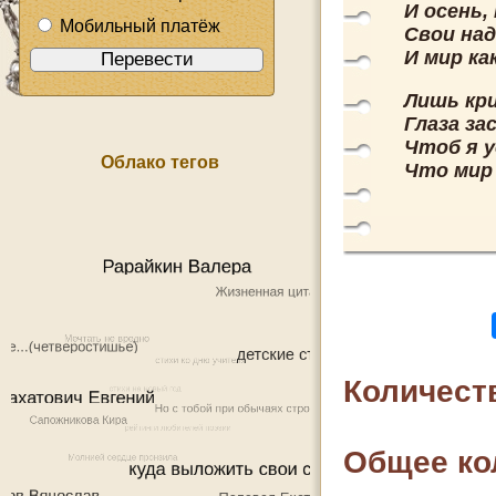
И осень,
Мобильный платёж
Свои над
И мир ка
Лишь кри
Глаза з
Чтоб я у
Облако тегов
Что мир 
Количест
Общее ко