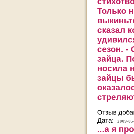
стихотв
Только н
выкиньте
сказал к
удивился
сезон. -
зайца. 
носила н
зайцы б
оказалос
стреляю
Отзыв добав
Дата:
2009-05
...а я п