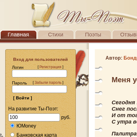
Главная
Стихи
Поэты
Отзыв
Автор:
Бонд
Вход для пользователей
Логин
[
Регистрация
]
Меня 
Пароль
[
Забыли пароль
]
Сегодня
Снег пос
На развитие Ты-Поэт:
И от тог
руб.
С утра в
ЮMoney
Палитра
Банковская карта