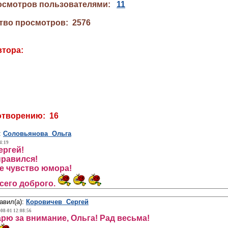
осмотров пользователями:
11
тво просмотров: 2576
втора:
отворению: 16
:
Соловьянова Ольга
4:19
ергей!
правился!
е чувство юмора!
сего доброго.
авил(а):
Коровичев Сергей
-08-01 12:08:56
рю за внимание, Ольга! Рад весьма!