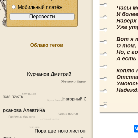
Мобильный платёж
Часы м
И более
Наверх
Уже ут
Вот я 
Облако тегов
О том, 
Но, с г
А есть 
Коплю 
Отстат
Умоюсь
Надежд