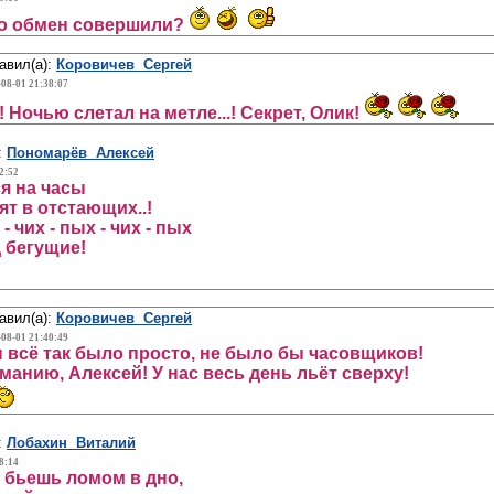
но обмен совершили?
авил(а):
Коровичев Сергей
-08-01 21:38:07
! Ночью слетал на метле...! Секрет, Олик!
:
Пономарёв Алексей
2:52
я на часы
дят в отстающих..!
- чих - пых - чих - пых
 бегущие!
авил(а):
Коровичев Сергей
-08-01 21:40:49
 всё так было просто, не было бы часовщиков!
манию, Алексей! У нас весь день льёт сверху!
:
Лобахин Виталий
8:14
, бьешь ломом в дно,