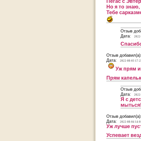
Пегас с Эвтер
Но я то знаю,
Тебе сарказ
Отзыв доб
Дата:
2022
Спасибо
Отзыв добавил(а)
Дата:
2022-08-03 17:2
Уж прям и
Прям капельк
Отзыв доб
Дата:
2022
Я с дет
мыться! :'
Отзыв добавил(а)
Дата:
2022-08-04 14:0
Уж лучше пус
Успевает везд