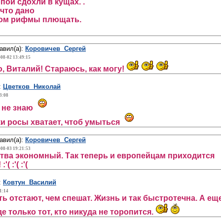
пой сдохли в кущах. .
 что дано
мом рифмы плющать.
авил(а):
Коровичев Сергей
-08-02 13:49:15
, Виталий! Стараюсь, как могу!
:
Цветков Николай
3:08
 не знаю
и росы хватает, чтоб умыться
авил(а):
Коровичев Сергей
-08-03 19:21:53
ства экономный. Так теперь и европейцам приходится
( :'( :'(
:
Ковтун Василий
1:14
ть отстают, чем спешат. Жизнь и так быстротечна. А ещ
е только тот, кто никуда не торопится.