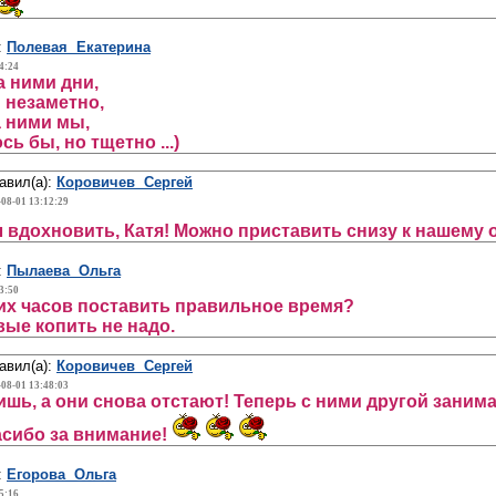
:
Полевая Екатерина
4:24
а ними дни,
 незаметно,
а ними мы,
сь бы, но тщетно ...)
авил(а):
Коровичев Сергей
-08-01 13:12:29
 вдохновить, Катя! Можно приставить снизу к нашему 
:
Пылаева Ольга
3:50
тих часов поставить правильное время?
вые копить не надо.
авил(а):
Коровичев Сергей
-08-01 13:48:03
ишь, а они снова отстают! Теперь с ними другой занима
асибо за внимание!
:
Егорова Ольга
5:16