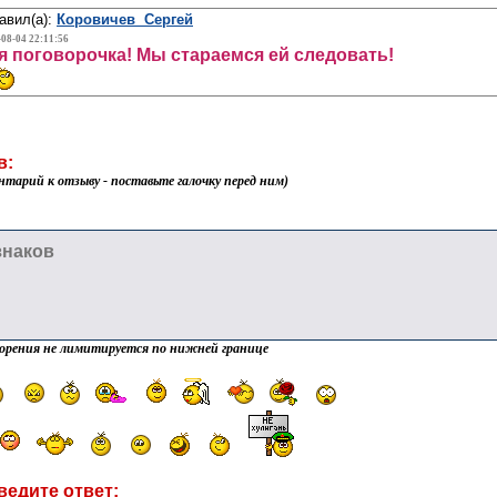
авил(а):
Коровичев Сергей
-08-04 22:11:56
 поговорочка! Мы стараемся ей следовать!
в:
нтарий к отзыву - поставьте галочку перед ним)
орения не лимитируется по нижней границе
ведите ответ: