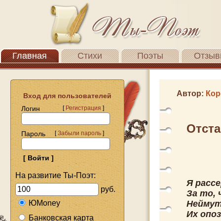
Главная
Стихи
Поэты
Отзыв
Автор:
Кор
Вход для пользователей
Логин
[
Регистрация
]
Отст
Пароль
[
Забыли пароль
]
На развитие Ты-Поэт:
Я расс
руб.
За то,
ЮMoney
Неймут
Их опо
Банковская карта