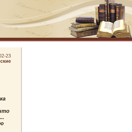
02-23
ские
ка
 что
..
ую