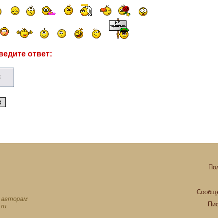
ведите ответ:
По
Сообще
х авторам
Пи
ru