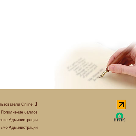
1
льзователи Online:
Пополнение баллов
ние Администрации
сьмо Администрации