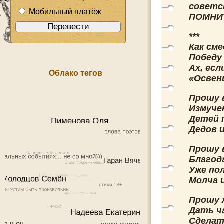
советс
Мобильный платёж
ПОМНИТ
***
Как см
Победу 
Ах, есл
Облако тегов
«Освен
Прошу 
Измуче
Детей 
Дедов 
Прошу в
Благод
Уже по
Молча 
Прошу 
Дать ч
Сделат