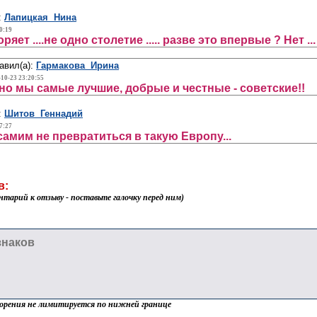
:
Лапицкая Нина
0:19
яет ....не одно столетие ..... разве это впервые ? Нет ...
авил(а):
Гармакова Ирина
-10-23 23:20:55
но мы самые лучшие, добрые и честные - советские!!
:
Шитов Геннадий
7:27
самим не превратиться в такую Европу...
в:
нтарий к отзыву - поставьте галочку перед ним)
орения не лимитируется по нижней границе