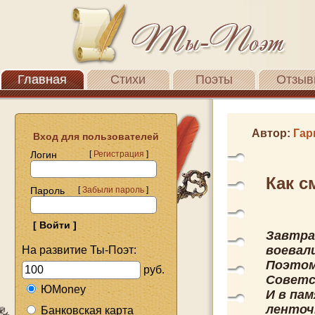
Главная
Стихи
Поэты
Отзыв
Автор:
Гар
Вход для пользователей
Логин
[
Регистрация
]
Как с
Пароль
[
Забыли пароль
]
Завтра 
воевали
На развитие Ты-Поэт:
Поэтом
руб.
Советс
ЮMoney
И в па
ленточ
Банковская карта