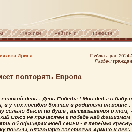
ы
Классики
Рейтинги
Правила
макова Ирина
Публикация: 2024-
Раздел:
граждан
меет повторять Европа
великий день - День Победы ! Мои деды и бабуш
, и у них погибли братья и родители на войне .
у сильно бъют по душе , высказывания о том,
кий Союз не причастен к победе над фашизмом .
мять об офицерах моей семьи - я передаю красн
ку победы, благодарю советскую Армию и весь