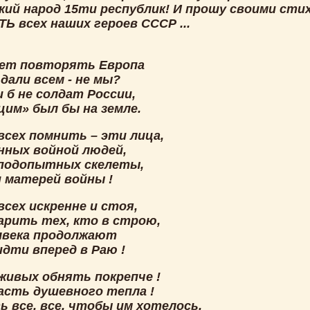
кий народ 15ти республик! И прошу своими сти
Ь всех наших героев СССР ...
еет повторять Европа
дали всем - не мы?
и б не солдат России,
цим» был бы на земле.
всех помнить – эти лица,
нных войной людей,
подопытных скелеты,
и матерей войны !
сех искренне и стоя,
арить тех, кто в строю,
лвека продолжают
идти вперед в Раю !
живых обнять покрепче !
асть душевного тепла !
ь все, все, чтобы им хотелось,