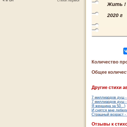
Жить !
2020 г
Количество пр
Общее количес
Другие стихи а
7 миллиардов душ - 
7 миллиардов душ - 
Я женщина за 50...)
И снятся мне лебед
Страшный возраст - 4
Отзывы к стих