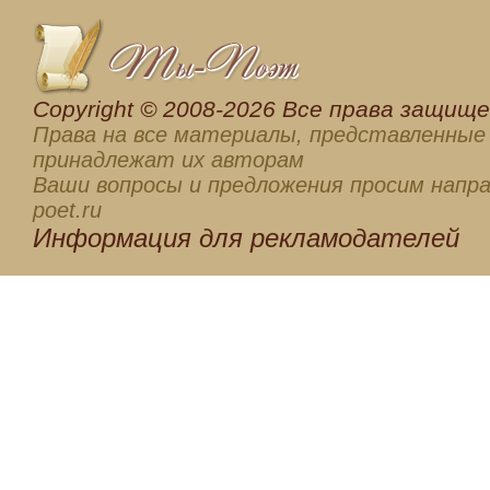
Сopyright © 2008-2026 Все права защищен
Права на все материалы, представленные 
принадлежат их авторам
Ваши вопросы и предложения просим напра
poet.ru
Информация для
рекламодателей