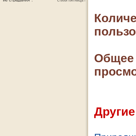
Количе
польз
Общее 
просмо
Другие