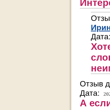
Интере
Отзы
Ири
Дата
Хот
сло
неи
Отзыв д
Дата:
20
А есл