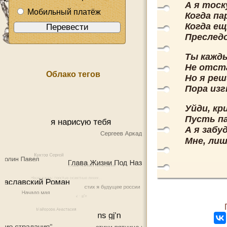
А я тос
Мобильный платёж
Когда па
Когда ещ
Преследо
Ты кажды
Не отста
Облако тегов
Но я реш
Пора из
Уйди, кр
Пусть па
А я забу
Мне, лиш