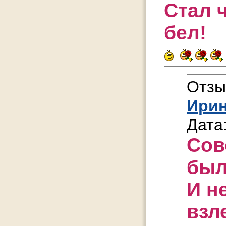
Стал 
бел!
Отзы
Ири
Дата
Сов
был
И н
взл