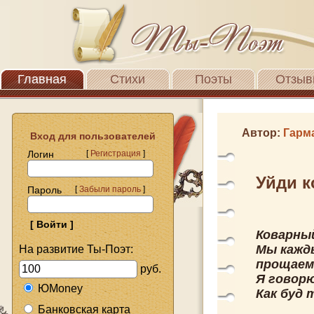
Главная
Стихи
Поэты
Отзыв
Автор:
Гарм
Вход для пользователей
Логин
[
Регистрация
]
Уйди 
Пароль
[
Забыли пароль
]
Коварный
Мы кажд
На развитие Ты-Поэт:
прощаем
руб.
Я говорю
ЮMoney
Как буд 
Банковская карта