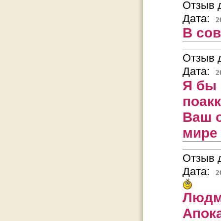
Отзыв д
Дата:
2
В сов
Отзыв д
Дата:
2
Я бы
поак
Ваш 
мире 
Отзыв д
Дата:
2
Людм
Апок