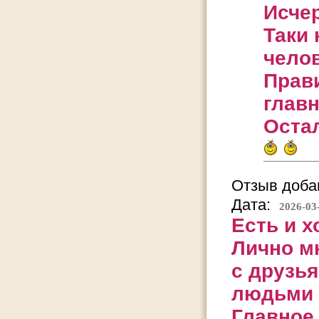
Исче
Таки 
челов
Прав
главн
Остал
Отзыв добав
Дата:
2026-03
Есть и х
Лично м
с друзья
людьми 
Главное,