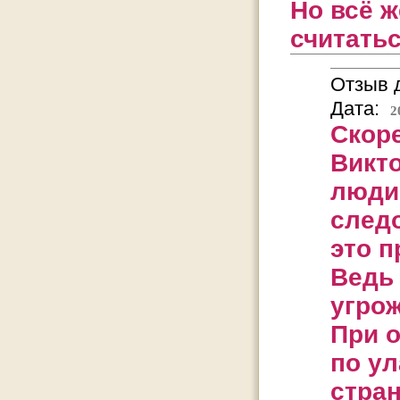
Но всё 
считать
Отзыв д
Дата:
2
Скоре
Викто
люди 
следо
это п
Ведь 
угрож
При 
по у
стран