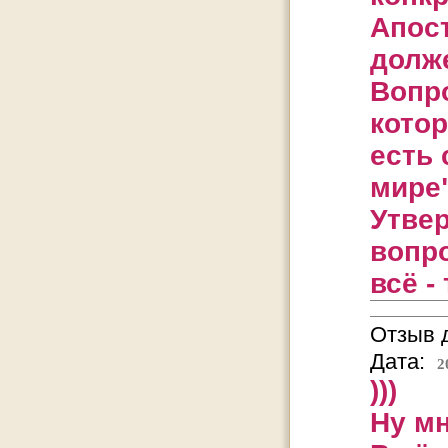
Апост
долж
Вопро
кото
есть 
мире"
Утвер
вопр
всё -
Отзыв д
Дата:
2
)))
Ну мн