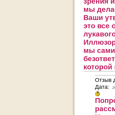
зрения и
мы дела
Ваши ут
это все 
лукавог
Иллюзо
мы сами
безотве
которой
Отзыв д
Дата:
2
Попро
расс