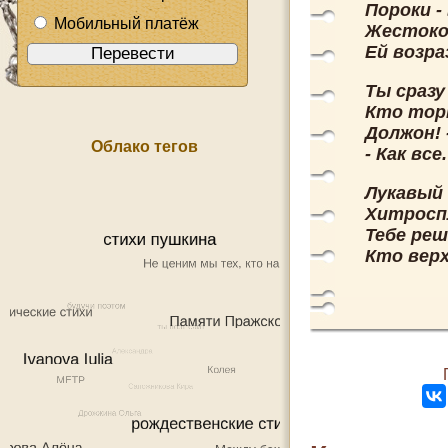
Пороки -
Мобильный платёж
Жестоко
Ей возра
Ты сраз
Кто торм
Должон! 
Облако тегов
- Как вс
Лукавый 
Хитросп
Тебе реш
Кто вер