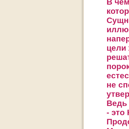
В чём
кото
Сущно
иллю
напер
цели
реша
порок
естес
не сп
утве
Ведь 
- это 
Прод