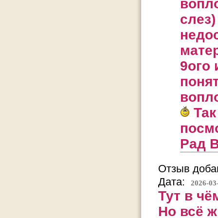
вопло
слез)
недо
матер
9ого 
поня
вопл
Так
посм
Рад В
Отзыв добав
Дата:
2026-03
Тут в чё
Но всё ж