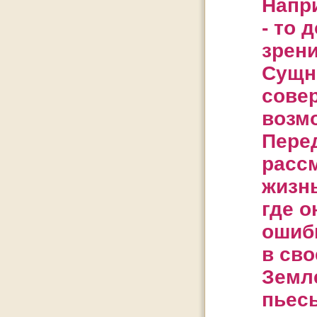
Напри
- то
зрени
Сущн
сове
возмо
Перед
расс
жизнь
где о
ошиб
в св
Земл
пьесы