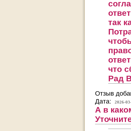
согла
ответ
так к
Потра
чтоб
право
ответ
что с
Рад В
Отзыв добав
Дата:
2026-03
А в как
Уточните