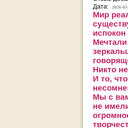
Дата:
2026-03
Мир реа
существ
испокон 
Мечтали 
зеркаль
говорящ
Никто не
И то, чт
несомнен
Мы с вам
не имел
огромно
творчес