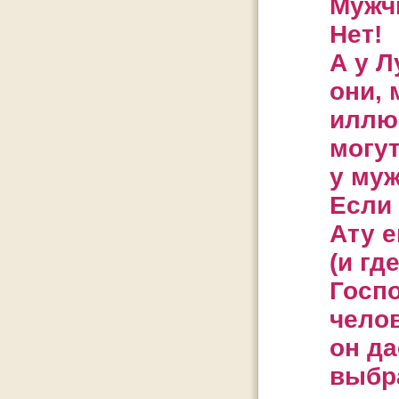
Мужч
Нет!
А у Л
они,
иллю
могут
у муж
Если 
Ату е
(и гд
Госп
чело
он да
выбра