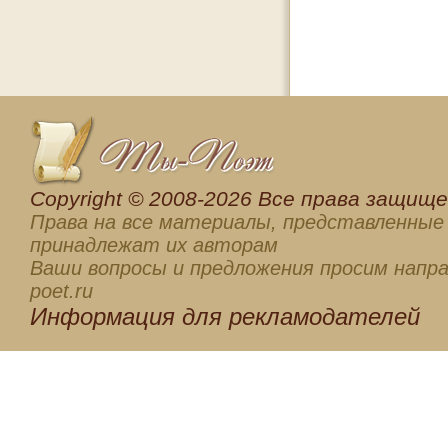
Сopyright © 2008-2026 Все права защищен
Права на все материалы, представленные 
принадлежат их авторам
Ваши вопросы и предложения просим напра
poet.ru
Информация для
рекламодателей