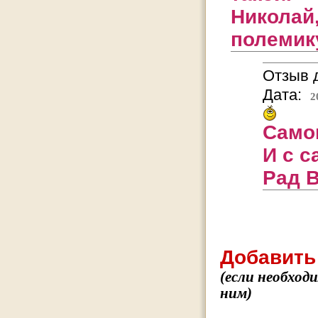
Николай
полемик
Отзыв д
Дата:
2
Само
И с с
Рад В
Добавить
(если необход
ним)