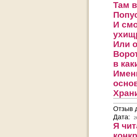
Там в
Попу
И смо
ухищ
Или 
Ворот
в как
Именн
основ
Храни
Отзыв д
Дата:
2
Я чит
конк