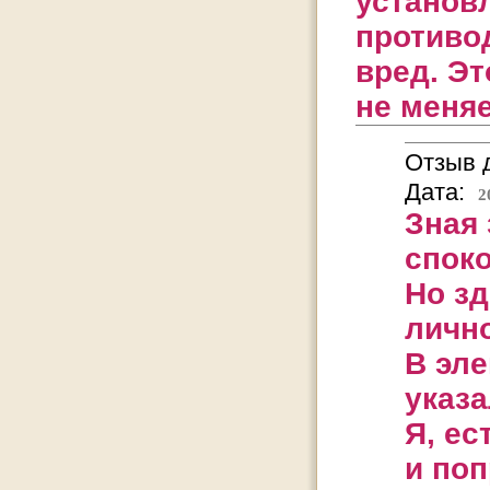
установ
противо
вред. Эт
не меня
Отзыв д
Дата:
2
Зная 
споко
Но зд
личн
В эл
указа
Я, ес
и поп