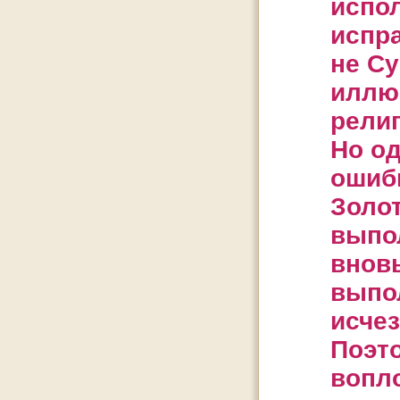
испо
испра
не Су
иллюз
религ
Но о
ошиб
Золот
выпо
вновь
выпо
исчез
Поэт
вопло