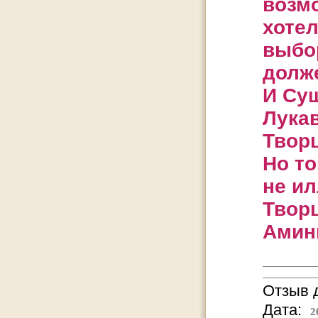
возмо
хотел
выбор
долж
И Сущ
Лука
Твор
Но то
не и
Творц
Амин
Отзыв д
Дата:
2