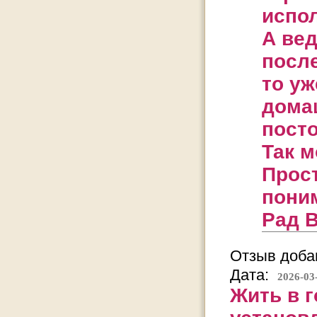
испол
А вед
посл
то у
дома
посто
Так м
Прос
поним
Рад В
Отзыв добав
Дата:
2026-03
Жить в г