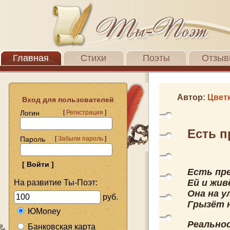
Главная
Стихи
Поэты
Отзыв
Автор:
Цвет
Вход для пользователей
Логин
[
Регистрация
]
Есть п
Пароль
[
Забыли пароль
]
Есть пр
Ей и жив
На развитие Ты-Поэт:
Она на у
руб.
Грызёт н
ЮMoney
Реально
Банковская карта