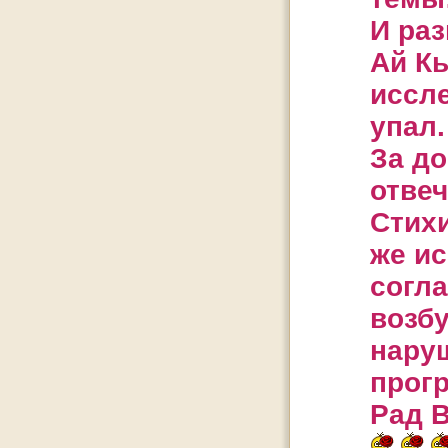
И раз
Ай К
иссле
упал.
За д
отвеч
Стихи
же ис
согла
возб
наруш
прог
Рад В