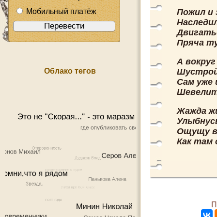
Мобильный платёж
Пожил и 
Наследил
Двигать
Пряча ту
А вокруг
Облако тегов
Шустрой 
Сам уже
Шевелит
Жажда жи
Улыбнусь
Ощущу в
Как там 
П