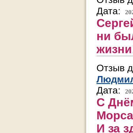
Дата:
20
Серге
ни бы
жизни
Отзыв д
Людми
Дата:
20
С Днё
Морса
И за з