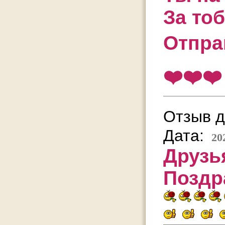
За то
Отпра
❤️❤️❤️
Отзыв д
Дата:
20
Друзь
Поздр