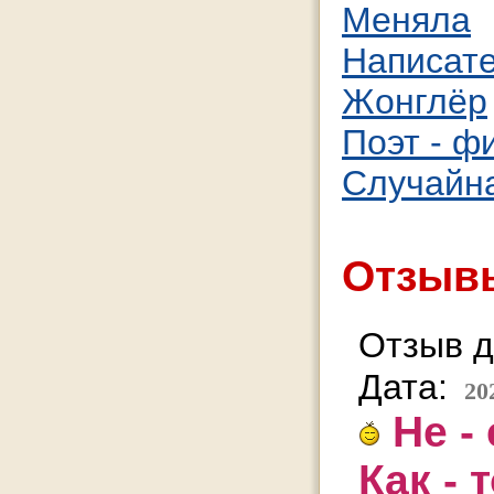
Меняла
Написат
Жонглёр
Поэт - ф
Случайн
Отзывы
Отзыв д
Дата:
20
Не - е
Как - 