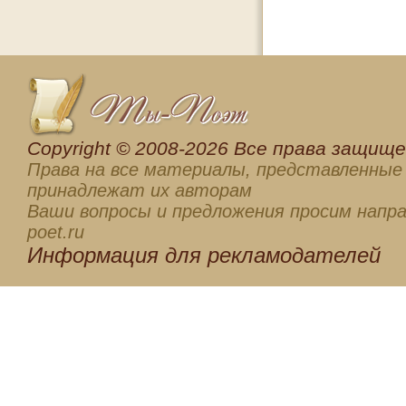
Сopyright © 2008-2026 Все права защищен
Права на все материалы, представленные 
принадлежат их авторам
Ваши вопросы и предложения просим напра
poet.ru
Информация для
рекламодателей