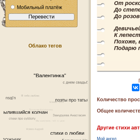
От роск
Мобильный платёж
До степ
До розов
Девичьей
К лепест
Похоже, 
Облако тегов
Подарю 
Количество про
Общее количеств
Другие стихи авт
Мой ангел