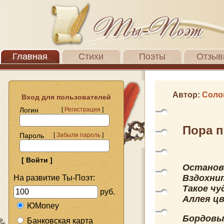
Главная
Стихи
Поэты
Отзыв
Автор:
Соло
Вход для пользователей
Логин
[
Регистрация
]
Пора 
Пароль
[
Забыли пароль
]
Останов
Вздохни
На развитие Ты-Поэт:
Такое чу
руб.
Аллея ц
ЮMoney
Бордовые
Банковская карта