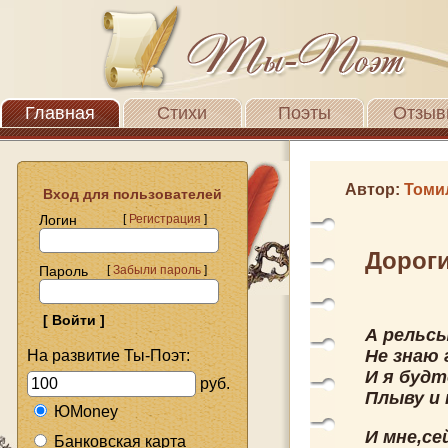
Главная
Стихи
Поэты
Отзыв
Автор:
Томи
Вход для пользователей
Логин
[
Регистрация
]
Дорог
Пароль
[
Забыли пароль
]
А рельсы
Не знаю 
На развитие Ты-Поэт:
И я будт
руб.
Плыву и 
ЮMoney
И мне,се
Банковская карта