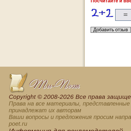
Посчитайте и вве
Сopyright © 2008-2026 Все права защищен
Права на все материалы, представленные 
принадлежат их авторам
Ваши вопросы и предложения просим напра
poet.ru