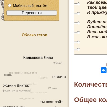
Как всег
Мобильный платёж
Твой цв
И прижму
Будет н
Понесёт,
Весь мой
Облако тегов
В миг, к
Количест
Общее ко