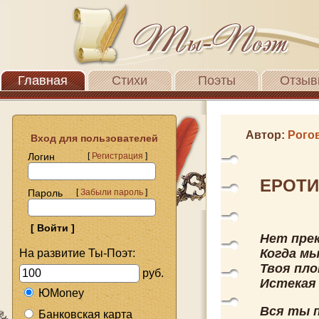
Главная
Стихи
Поэты
Отзыв
Автор:
Рого
Вход для пользователей
Логин
[
Регистрация
]
ЕРОТИ
Пароль
[
Забыли пароль
]
Нет прек
Когда мы
На развитие Ты-Поэт:
Твоя пл
руб.
Истекая
ЮMoney
Вся ты 
Банковская карта