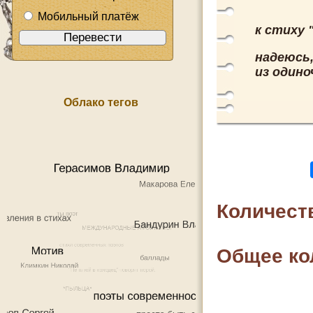
Мобильный платёж
к стиху 
надеюсь,
из одино
Облако тегов
Количест
Общее ко