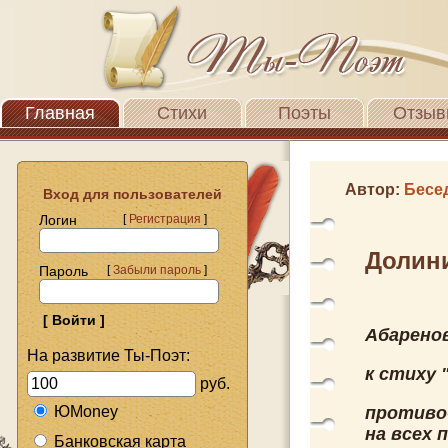
Главная
Стихи
Поэты
Отзыв
Автор:
Бесе
Вход для пользователей
Логин
[
Регистрация
]
Долин
Пароль
[
Забыли пароль
]
Абарено
На развитие Ты-Поэт:
к стиху 
руб.
ЮMoney
противо
на всех 
Банковская карта