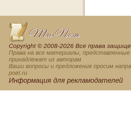
Сopyright © 2008-2026 Все права защищен
Права на все материалы, представленные 
принадлежат их авторам
Ваши вопросы и предложения просим напра
poet.ru
Информация для
рекламодателей