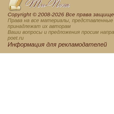
Сopyright © 2008-2026 Все права защищен
Права на все материалы, представленные 
принадлежат их авторам
Ваши вопросы и предложения просим напра
poet.ru
Информация для
рекламодателей