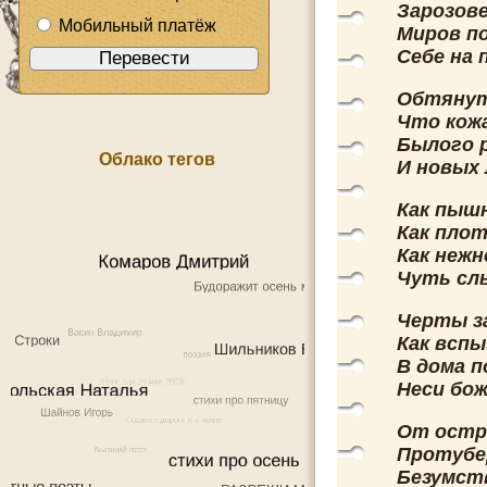
Зарозове
Мобильный платёж
Миров п
Себе на 
Обтянут
Что кожа
Былого 
Облако тегов
И новых 
Как пыш
Как плот
Как нежн
Чуть сл
Черты з
Как вспы
В дома п
Неси бо
От остр
Протубер
Безумств