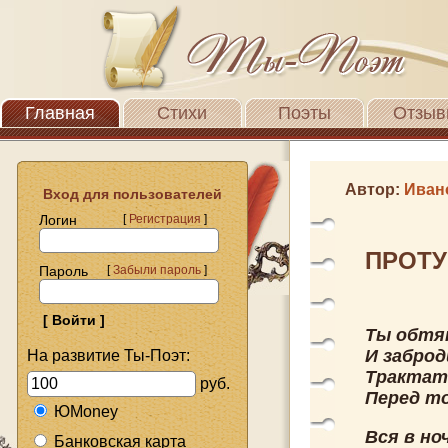
Главная
Стихи
Поэты
Отзыв
Автор:
Иван
Вход для пользователей
Логин
[
Регистрация
]
ПРОТУ
Пароль
[
Забыли пароль
]
Ты обтя
И заброд
На развитие Ты-Поэт:
Трактат
руб.
Перед т
ЮMoney
Вся в но
Банковская карта