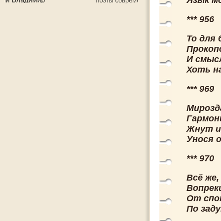
Язык м
*** 956
То для 
Прокопо
И смысл
Хоть на
*** 969
Мирозд
Гармон
Жнут и
Унося о
*** 970
Всё же,
Вопрек
От спо
По зад