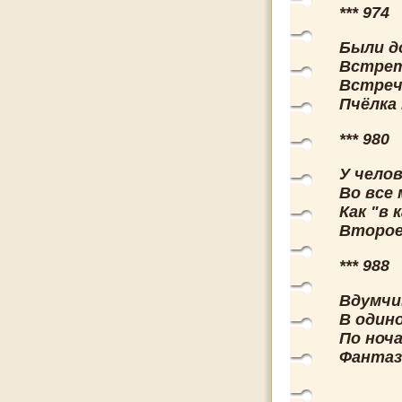
*** 974
Были д
Встрети
Встреч
Пчёлка
*** 980
У чело
Во все
Как "в 
Второе
*** 988
Вдумчив
В один
По ноча
Фантаз