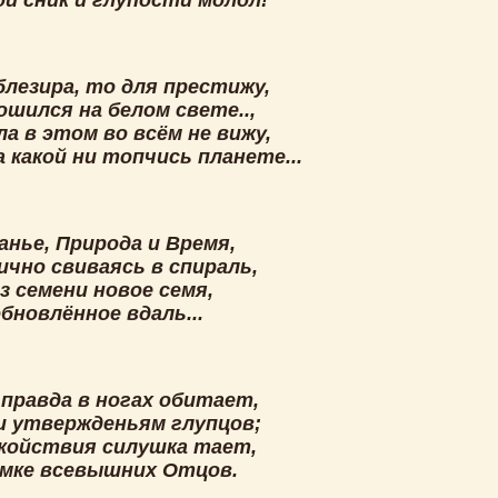
ой сник и глупости молол!
блезира, то для престижу,
шился на белом свете..,
а в этом во всём не вижу,
 какой ни топчись планете...
анье, Природа и Время,
ично свиваясь в спираль,
з семени новое семя,
бновлённое вдаль...
 правда в ногах обитает,
и утвержденьям глупцов;
койствия силушка тает,
умке всевышних Отцов.