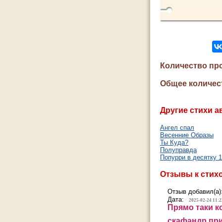
Количество пр
Общее количес
Другие стихи а
Ангел спал
Весенние Образы
Ты Куда?
Полуправда
Попурри в десятку 
Отзывы к стих
Отзыв добавил(а)
Дата:
2025-02-24 11:2
Прямо таки ко
скафандр при