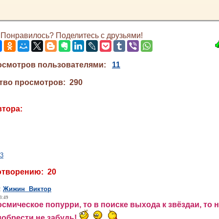
Понравилось? Поделитесь с друзьями!
осмотров пользователями:
11
тво просмотров: 290
втора:
13
отворению: 20
:
Жижин Виктор
3:49
смическое попурри, то в поиске выхода к звëздаи, то н
обрести не забудь!