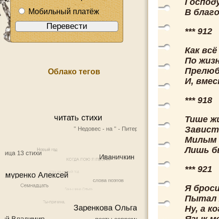
Господ
Мобильный платёж
В благ
*** 912
Как всё
По жиз
Прелюб
Облако тегов
И, вмес
*** 918
Тише ж
Зависти
Милым 
Лишь бы
*** 921
Я броси
Пытал я
Ну, а к