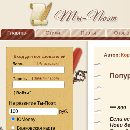
Главная
Стихи
Поэты
Отзыв
Автор:
Кор
Вход для пользователей
Логин
[
Регистрация
]
Попур
Пароль
[
Забыли пароль
]
На развитие Ты-Поэт:
*** 899
руб.
Если е
ЮMoney
Ноги д
Банковская карта