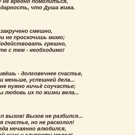
у не вредно помолиться,
одарность, что Душа жива.
 закручено смешно,
ни не проскочишь мимо;
одействовать грешно,
те с тем - необходимо!
ивёшь - долговечнее счастье,
 меньше, успешней дела...
не нужно ничьё соучастье;
 любовь их по жизни вела...
л вызов! Вызов не разбился...
 счастье, но не расколол!
огда нечаянно влюбился,