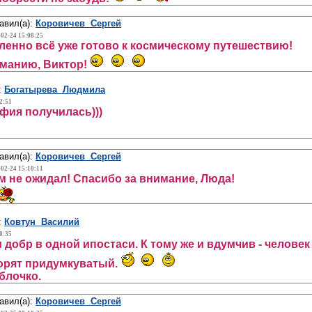
авил(а):
Коровичев Сергей
-02-24 15:08:25
ленно всё уже готово к космическому путешествию!
манию, Виктор!
:
Богатырева Людмила
2:51
фия получилась)))
авил(а):
Коровичев Сергей
-02-24 15:10:11
м не ожидал! Спасибо за внимание, Люда!
:
Ковтун Василий
0:35
 и добр в одной ипостаси. К тому же и вдумчив - челов
орят придумкуватый.
блочко.
авил(а):
Коровичев Сергей