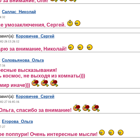
 за внимание, Оля!
:
Саллас Николай
4:32
е умозаключения, Сергей.
авил(а):
Коровичев Сергей
-02-26 13:26:12
рю за внимание, Николай!
:
Соловьянова Ольга
7:56
ресные высказывания!
 космос, не выходя из комнаты)))
мир иначе)))
авил(а):
Коровичев Сергей
-02-27 16:05:16
 Ольга, спасибо за внимание!
:
Егорова Ольга
7:27
ое поппури! Очень интересные мысли!