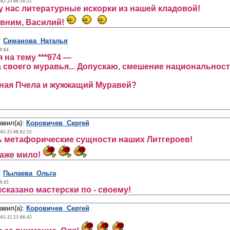
-02-25 08:10:25
 у нас литературные искорки из нашей кладовой!
 вним, Василий!
:
Симанова Наталья
9:04
на тему ***974 —
 своего муравья... Допускаю, смешение национальносте
ная Пчела и жужжащий Муравей?
авил(а):
Коровичев Сергей
-02-25 08:02:52
ь метафорические сущности наших Литгероев!
аже мило!
:
Пылаева Ольга
9:43
сказано мастерски по - своему!
авил(а):
Коровичев Сергей
-02-25 23:00:43