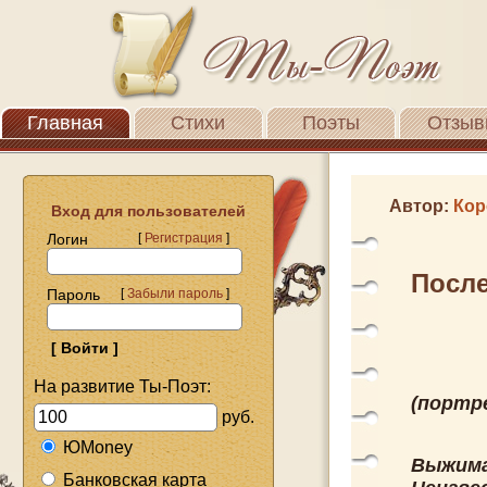
Главная
Стихи
Поэты
Отзыв
Автор:
Кор
Вход для пользователей
Логин
[
Регистрация
]
Посл
Пароль
[
Забыли пароль
]
На развитие Ты-Поэт:
(портр
руб.
ЮMoney
Выжима
Банковская карта