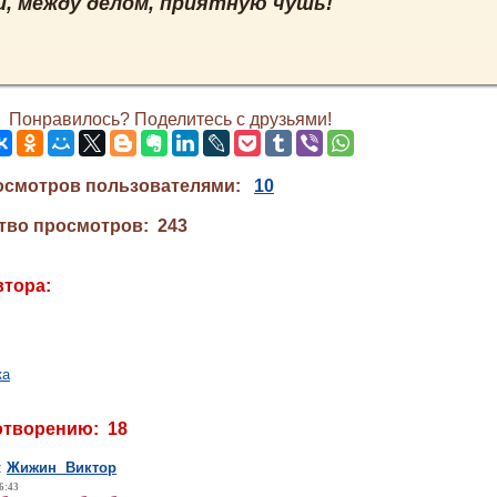
и, между делом, приятную чушь!
Понравилось? Поделитесь с друзьями!
осмотров пользователями:
10
тво просмотров: 243
втора:
ка
отворению: 18
:
Жижин Виктор
6:43