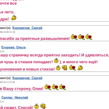
почти все
е лето,
ндри!
авил(а):
Коровичев Сергей
-08-26 08:31:30
спасибо за приятные размышления!
:
Егорова Ольга
0:59
Вашу страничку всегда приятно заходить! И удивляться,
ая чушь в стишок попадает!
), и много чего ещё!
дохновения и новых стихов!
авил(а):
Коровичев Сергей
-08-26 13:32:04
в Вашу сторону, Олик!
:
Саллас Николай
8:13
й сюжет, Сергей!