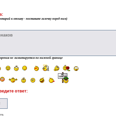
в:
нтарий к отзыву - поставьте галочку перед ним)
орения не лимитируется по нижней границе
ведите ответ: