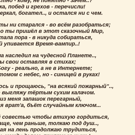
тно - кому, не понятно - зачем..?
ка, побед и грехов - перечисли!
еркал, богател.., и остался ни с чем.
ты ни старался - во всём разобраться;
го ты пришёл в этот сказочный Мир,
тала пора - в никуда собираться,
й упивается Время-вампир..!
а наследил на чудесной Планете..,
ы свои оставляя в стихах;
огу - реально, а не в Интернете;
омом с небес, но - синицей в руках!
сь и прощаюсь, "на всякий пожарный"..,
 выгляжу тёртым сухим калачом.
 из меня запашок перегарный,
я врат'а, бъёт случайным ключом...
 совестью чтобы втихую гордиться,
ще, чем раньше, толкаю под душ..,
ая на лень продолжаю трудиться,