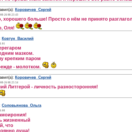
авил(а):
Коровичев Сергей
-08-26 08:23:43
, хорошего больше! Просто о нём не принято разглаго
, Оля!
:
Ковтун Василий
1:01
ерегаром
едним мазком.
шу крепким паром
режде - молотком.
авил(а):
Коровичев Сергей
-08-26 08:25:54
й Литгерой - личность разносторонняя!
:
Соловьянова Ольга
6:08
самоирония!
ть жизненный
й, что
тоянно душа!