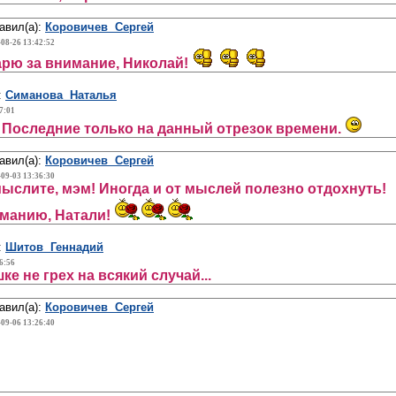
авил(а):
Коровичев Сергей
-08-26 13:42:52
рю за внимание, Николай!
:
Симанова Наталья
7:01
 Последние только на данный отрезок времени.
авил(а):
Коровичев Сергей
-09-03 13:36:30
ыслите, мэм! Иногда и от мыслей полезно отдохнуть!
манию, Натали!
:
Шитов Геннадий
6:56
ке не грех на всякий случай...
авил(а):
Коровичев Сергей
-09-06 13:26:40