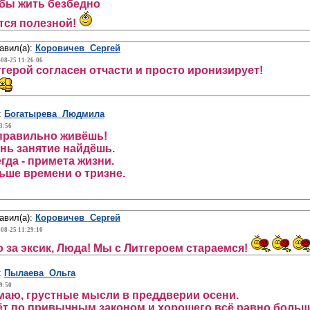
обы жить безбедно
тся полезной!
авил(а):
Коровичев Сергей
-08-25 11:26:06
герой согласен отчасти и просто иронизирует!
:
Богатырева Людмила
3:56
 правильно живёшь!
нь занятие найдёшь.
гда - примета жизни.
ьше времени о тризне.
авил(а):
Коровичев Сергей
-08-25 11:29:10
 за эксик, Люда! Мы с Литгероем стараемся!
:
Пылаева Ольга
9:50
аю, грустные мысли в преддверии осени.
ёт по привычным законом и хорошего всё равно больш