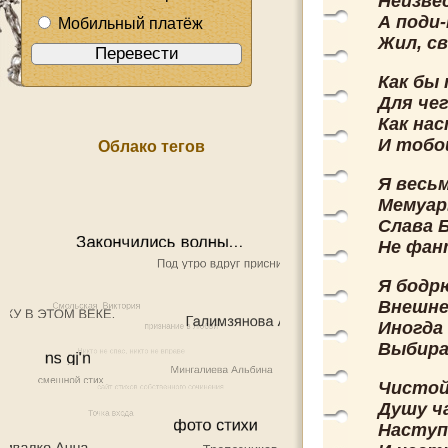
Неизвес
А поди-
Мобильный платёж
Жил, св
Как бы 
Для че
Как нас
И тобо
Облако тегов
Я весьм
Мемуар
Слава Б
Не фант
Я бодрю
Внешне
Иногда
Выбира
Чистой
Душу ча
Наступ