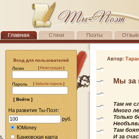
Главная
Стихи
Поэты
Отзыв
Автор:
Тара
Вход для пользователей
Логин
[
Регистрация
]
Мы за 
Пароль
[
Забыли пароль
]
Там не с
Много ле
На развитие Ты-Поэт:
Только б
руб.
Необъяв
ЮMoney
Там боя
И за сча
Банковская карта