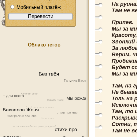
На руин
Мобильный платёж
Там не в
Припев.
Мы за ми
Красоту,
Звонкий 
Облако тегов
За любов
Верим, ч
Пробежи
Будет со
Мы за ми
Там, на 
Не быва
Толь на 
Исключи
Там, то 
Раскрыв
Сотни, 
Там не в