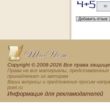
Сopyright © 2008-2026 Все права защищен
Права на все материалы, представленные 
принадлежат их авторам
Ваши вопросы и предложения просим напра
poet.ru
Информация для
рекламодателей